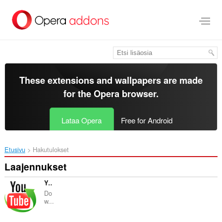
Siirry
pääsisältöön
These extensions and wallpapers are made
for the
Opera browser
.
Lataa Opera
Free for Android
Etusivu
Hakutulokset
Laajennukset
YouTube Downloader
Do
w...