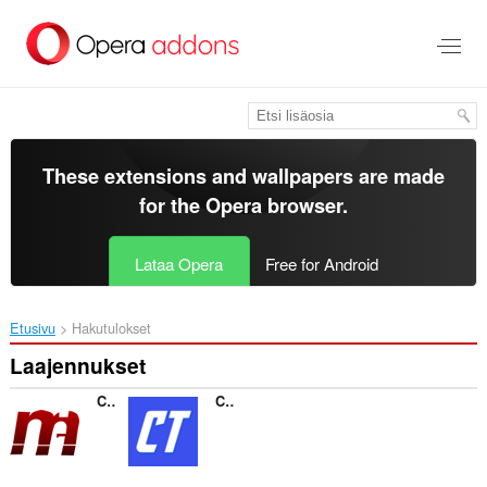
Siirry
pääsisältöön
These extensions and wallpapers are made
for the
Opera browser
.
Lataa Opera
Free for Android
Etusivu
Hakutulokset
Laajennukset
Conexão Mega
Contas Turbo