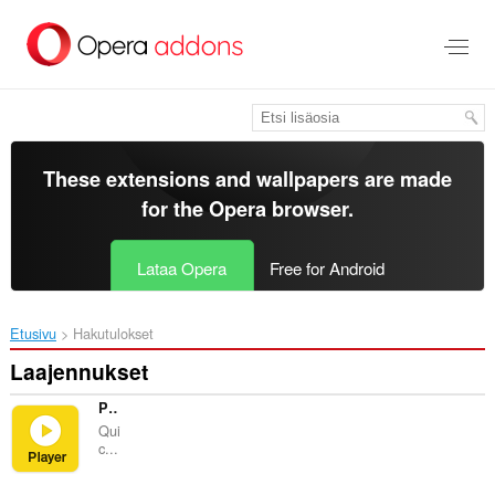
Siirry
pääsisältöön
These extensions and wallpapers are made
for the
Opera browser
.
Lataa Opera
Free for Android
Etusivu
Hakutulokset
Laajennukset
Potplayer Youtube Shortcut
Qui
c...