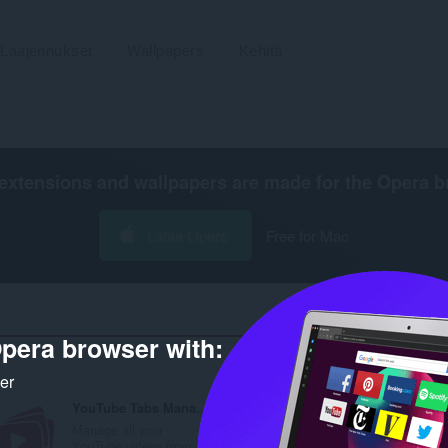
Laajennukset
Wallpapers
Kehitä
extensions and wallpapers are made for the
Opera b
Lataa Opera
Free for Mac
pera browser with:
Hakutulosten määrä kehittäjälle
ker
YouTube Tabs Manager
Youtube Shorts Blocker
Manage all your
Removes the shorts fro
YouTube videos from o...
Youtube