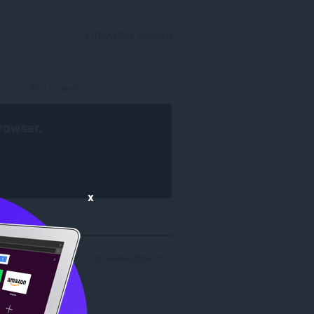
KIRJAUDU SISÄÄN
rowser
.
x
 'baacdd18-e263-449f-813b-e4998a2fde7d': 3
m