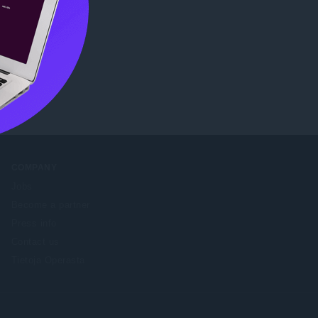
COMPANY
Jobs
Become a partner
Press info
Contact us
Tietoja Operasta