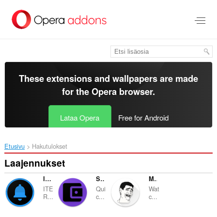
Siirry
pääsisältöön
These extensions and wallpapers are made
for the
Opera browser
.
Lataa Opera
Free for Android
Etusivu
Hakutulokset
Laajennukset
ITER_Notice
Secret Book
Memo
ITE
Qui
Wat
R...
c...
c...