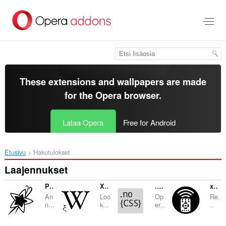
Siirry
pääsisältöön
These extensions and wallpapers are made
for the
Opera browser
.
Lataa Opera
Free for Android
Etusivu
Hakutulokset
Laajennukset
PreferSafe
XenoWikipedia
.no { CSS }
xaRemoteControl — Network remote control for TV
An
Loo
Op
Re.
n...
k...
er...
..