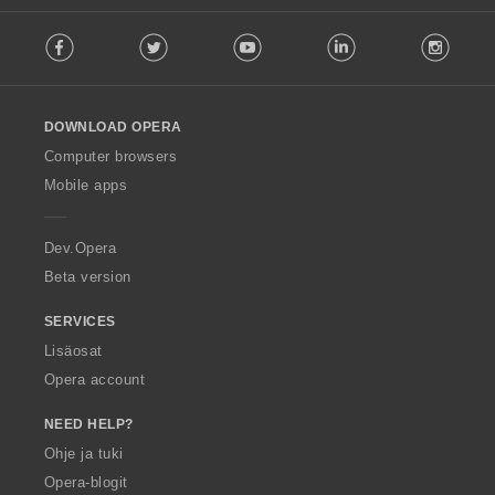
t
t
F
e
e
Facebook
Twitter
Youtube
LinkedIn
Instag
o
e
e
l
n
n
l
s
s
o
ä
ä
DOWNLOAD OPERA
w
:
:
O
Computer browsers
p
Mobile apps
e
r
a
Dev.Opera
Beta version
SERVICES
Lisäosat
Opera account
NEED HELP?
Ohje ja tuki
Opera-blogit