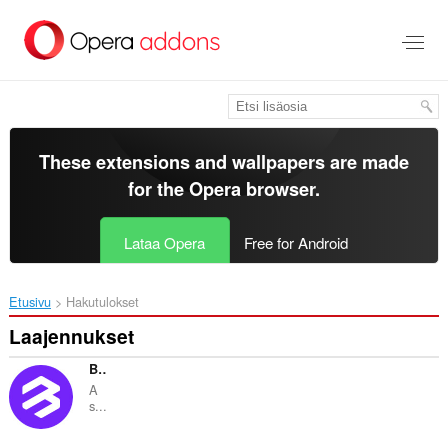
Siirry
pääsisältöön
These extensions and wallpapers are made
for the
Opera browser
.
Lataa Opera
Free for Android
Etusivu
Hakutulokset
Laajennukset
BitKeep: Bitcoin Crypto Wallet
A
s...