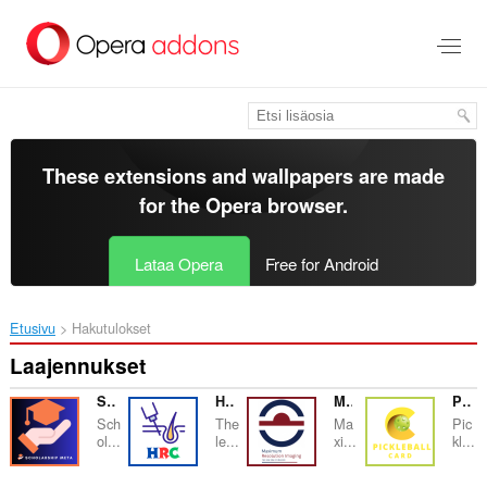
Siirry
pääsisältöön
These extensions and wallpapers are made
for the
Opera browser
.
Lataa Opera
Free for Android
Etusivu
Hakutulokset
Laajennukset
Scholarship Meta
HRC
Maximum Resolution Imaging
Pickle Ball Card
Sch
The
Ma
Pic
ol...
le...
xi...
kl...