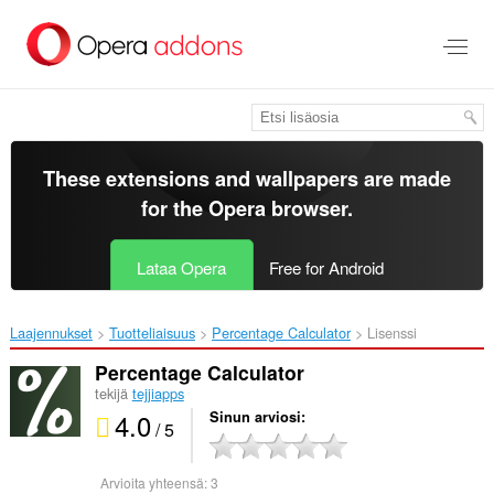
Siirry
pääsisältöön
These extensions and wallpapers are made
for the
Opera browser
.
Lataa Opera
Free for Android
Laajennukset
Tuotteliaisuus
Percentage Calculator‎
Lisenssi
Percentage Calculator
tekijä
tejjiapps
4.0
Sinun arviosi
/ 5
Arvioita yhteensä:
3