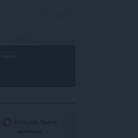
KIRJAUDU SISÄÄN
rowser
.
Edellyttää
Opera-
selaimen
.