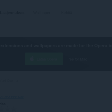
Laajennukset
Wallpapers
Kehitä
extensions and wallpapers are made for the
Opera b
Lataa Opera
Free for Mac
Word Counter‎
d3-351193ff1e0f
viosi