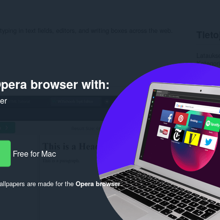
yping in text fields, editors, and writing boxes across the web.
Tieto
Latauks
Kategor
Versio
Koko
5
pera browser with:
Last up
Lisenssi
ker
Rela
Free for Mac
llpapers are made for the
Opera browser
.