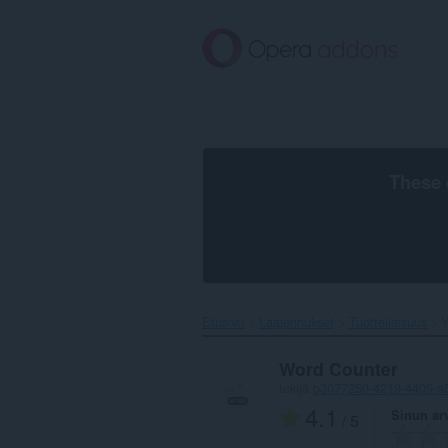
Siirry
pääsisältöön
These 
Etusivu
Laajennukset
Tuotteliaisuus
Word Counter
tekijä
b3077250-4219-4409-a5
4.1
Sinun ar
/ 5