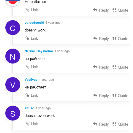
Не работает.
Link
Reply
Quote
cursedsoul6
1 year ago
C
doesn't work
Link
Reply
Quote
NeSral5Daysladno
1 year ago
N
не рабочее
Link
Reply
Quote
Vasilvas
1 year ago
V
не работает
Link
Reply
Quote
situse
1 year ago
S
doesn't even work
Link
Reply
Quote