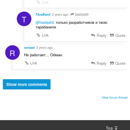
Link
fasdasfd
TAraBanil
2 years ago
T
@fasdasfd
: только разработчиков и твою
тарабанили
Link
Reply
Quote
ravizari
3 years ago
R
Не работает... Обман.
Link
Reply
Quote
Show more comments
View forum thread
Top