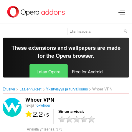
Siirry
pääsisältöön
These extensions and wallpapers are made
for the
Opera browser
.
Lataa Opera
Free for Android
Etusivu
Laajennukset
Yksityisyys ja turvallisuus
Whoer VPN‎
Whoer VPN
tekijä
foxwhoer
2.2
Sinun arviosi
/ 5
Arvioita yhteensä:
373