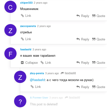
chiper333
2 years ago
C
Мошенникик
Link
Reply
Quote
zacccpanets
2 years ago
Z
отребье
Link
Reply
Quote
fasdasfd
3 years ago
F
я ваших мам тарабанил
Collapse
Link
Reply
Quote
fasdasfd
zloy-perets
3 years ago
Z
@fasdasfd
: а с чего тогда мозоли на руках)
Link
Reply
Quote
fasdasfd
A Former User
3 years ago
?
This post is deleted!