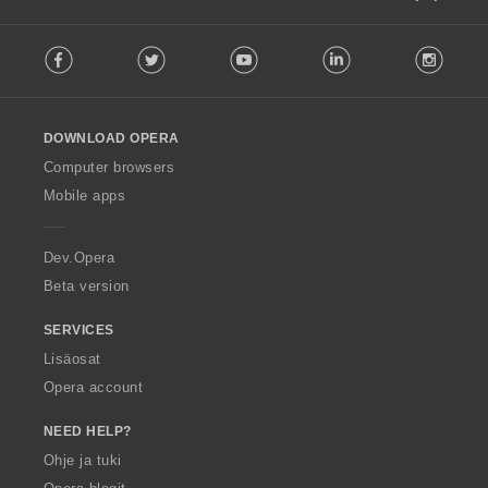
F
Facebook
Twitter
Youtube
LinkedIn
Instag
o
l
l
o
DOWNLOAD OPERA
w
O
Computer browsers
p
Mobile apps
e
r
a
Dev.Opera
Beta version
SERVICES
Lisäosat
Opera account
NEED HELP?
Ohje ja tuki