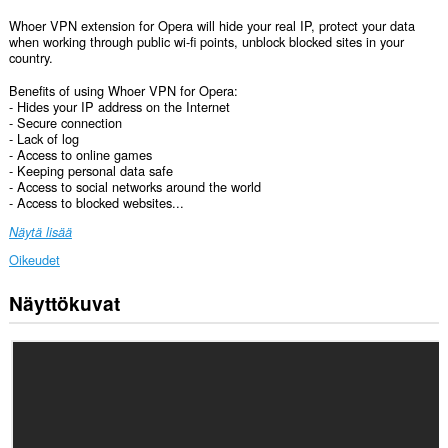
Whoer VPN extension for Opera will hide your real IP, protect your data
when working through public wi-fi points, unblock blocked sites in your
country.
Benefits of using Whoer VPN for Opera:
- Hides your IP address on the Internet
- Secure connection
- Lack of log
- Access to online games
- Keeping personal data safe
- Access to social networks around the world
- Access to blocked websites...
Näytä lisää
Oikeudet
Näyttökuvat
Laajennuksella
on
pääsy
tietoihisi
kaikissa
verkkosivustoissa.
Laajennus
voi
hallita