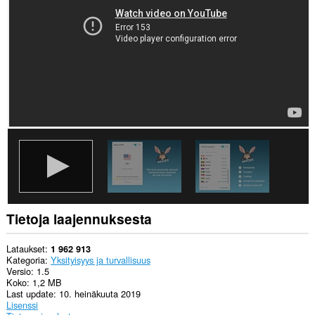
yksityisyyteen
liittyviä
asetuksia.
Laajennuksella
on
pääsy
välityspalvelimen
asetuksiin.
Tietoja laajennuksesta
Lataukset
1 962 913
Kategoria
Yksityisyys ja turvallisuus
Versio
1.5
Koko
1,2 MB
Last update
10. heinäkuuta 2019
Lisenssi