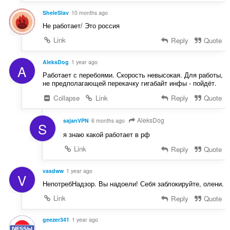
SheleSlav
10 months ago
Не работает/ Это россия
Link
Reply
Quote
AleksDog
1 year ago
A
Работает с перебоями. Скорость невысокая. Для работы,
не предполагающей перекачку гигабайт инфы - пойдёт.
Collapse
Link
Reply
Quote
AleksDog
sajanVPN
6 months ago
S
я знаю какой работает в рф
Link
Reply
Quote
vasdww
1 year ago
V
НепотребНадзор. Вы надоели! Себя заблокируйте, олени.
Link
Reply
Quote
geezer341
1 year ago