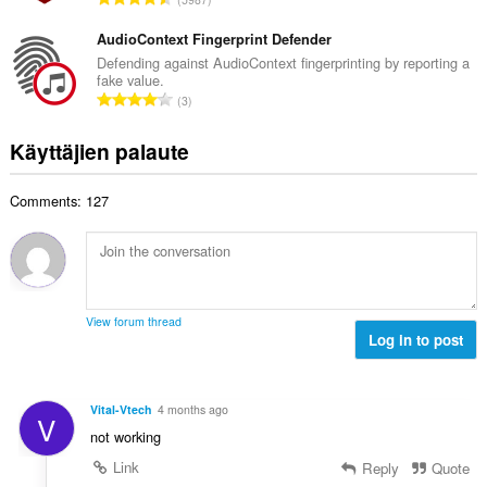
i
t
r
ä
t
e
v
AudioContext Fingerprint Defender
:
a
e
i
Defending against AudioContext fingerprinting by reporting a
y
n
fake value.
o
h
A
s
3
i
t
r
ä
t
e
v
:
Käyttäjien palaute
a
e
i
y
n
o
h
s
Comments: 127
i
t
ä
t
e
:
a
e
y
n
h
s
t
ä
View forum thread
e
Log in to post
:
e
n
s
Vital-Vtech
4 months ago
V
ä
not working
:
Link
Reply
Quote