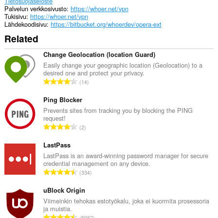
Tietosuojaseloste
Palvelun verkkosivusto
https://whoer.net/vpn
Tukisivu
https://whoer.net/vpn
Lähdekoodisivu
https://bitbucket.org/whoerdev/opera-ext
Related
Change Geolocation (location Guard)
Easily change your geographic location (Geolocation) to a
desired one and protect your privacy.
A
14
r
v
Ping Blocker
i
Prevents sites from tracking you by blocking the PING
request!
o
A
2
i
r
t
v
LastPass
a
i
LastPass is an award-winning password manager for secure
y
credential management on any device.
o
h
A
334
i
t
r
t
e
v
uBlock Origin
a
e
i
Viimeinkin tehokas estotyökalu, joka ei kuormita prosessoria
y
n
ja muistia.
o
h
A
s
5987