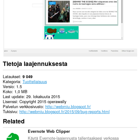
Tietoja laajennuksesta
Lataukset
9 049
Kategoria
Tuotteliaisuus
Versio
1.5
Koko
1,0 MB
Last update
29. lokakuuta 2015
Lisenssi
Copyright 2015 operawally
Palvelun verkkosivusto
http://webmiu.blogspot.fr/
Tukisivu
http://webmiu.blogspot.fr/2015/09/bug-reports.html
Related
Evernote Web Clipper
Käytä Evernote-laajennusta tallentaaksesi verkossa