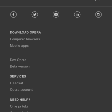
F
Facebook
Twitter
Youtube
LinkedIn
Instag
o
l
l
o
DOWNLOAD OPERA
w
O
Computer browsers
p
Mobile apps
e
r
a
Dev.Opera
Beta version
SERVICES
Lisäosat
Opera account
NEED HELP?
Ohje ja tuki