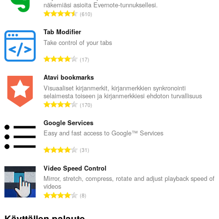
näkemiäsi asioita Evernote-tunnuksellesi.
A
610
r
v
Tab Modifier
i
Take control of your tabs
o
A
17
i
r
t
v
Atavi bookmarks
a
i
Visuaaliset kirjanmerkit, kirjanmerkkien synkronointi
y
selaimesta toiseen ja kirjanmerkkiesi ehdoton turvallisuus
o
h
A
170
i
t
r
t
e
v
Google Services
a
e
i
Easy and fast access to Google™ Services
y
n
o
h
A
s
31
i
t
r
ä
t
e
v
Video Speed Control
:
a
e
i
Mirror, stretch, compress, rotate and adjust playback speed of
y
n
videos
o
h
A
s
8
i
t
r
ä
t
e
v
:
Käyttäjien palaute
a