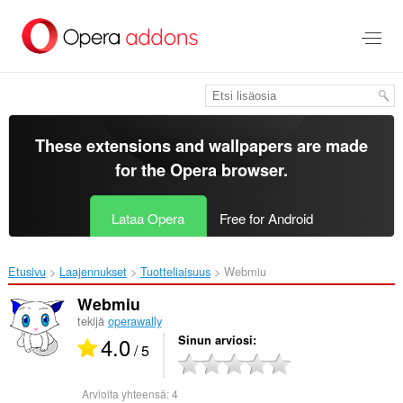
Siirry
pääsisältöön
These extensions and wallpapers are made
for the
Opera browser
.
Lataa Opera
Free for Android
Etusivu
Laajennukset
Tuotteliaisuus
Webmiu‎
Webmiu
tekijä
operawally
4.0
Sinun arviosi
/ 5
Arvioita yhteensä:
4