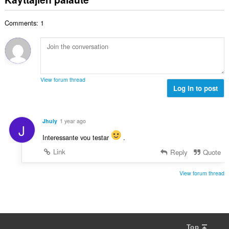
e
i
y
n
o
h
s
Comments: 1
i
t
ä
t
e
:
a
e
y
n
h
s
t
ä
View forum thread
e
Log in to post
:
e
n
s
Jhuly
1 year ago
J
ä
:
Interessante vou testar
.
Link
Reply
Quote
View forum thread
Top