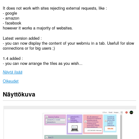
It does not work with sites rejecting external requests, like :
- google
- amazon
- facebook
however it works a majority of websites.
Latest version added :
- you can now display the content of your webmiu in a tab. Usefull for slow
connections or for big users ;)
1.4 added :
- you can now arrange the tiles as you wish...
Näytä lisää
Oikeudet
Näyttökuva
Laajennuksella
on
pääsy
tietoihisi
kaikissa
verkkosivustoissa.