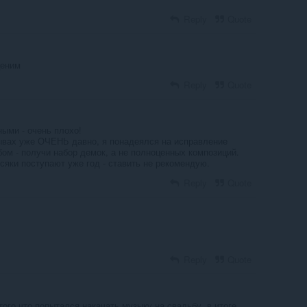
Reply
Quote
ценим
Reply
Quote
ыми - очень плохо!
ывах уже ОЧЕНЬ давно, я понадеялся на исправление
бом - получи набор демок, а не полноценных композиций.
сяки поступают уже год - ставить не рекомендую.
Reply
Quote
Reply
Quote
 того что попытался накачать музыку на свадьбу. в итоге