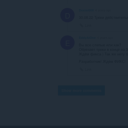
Dexter009
4 years ago
D
30.06.22 Треки действитель
Link
EddyAiOne
4 years ago
E
Вы все слепые или как?
Обрезает треки в конце на 3
Ждём фикса ) Так же нету 
Разработчик! Ждём ФИКС!
Link
Show more comments