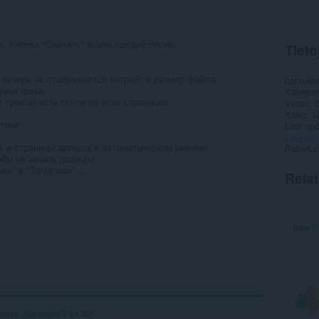
е. Кнопка "Скачать" возле каждой песни.
Tieto
 теперь не отображается битрейт и размер файла.
Latauks
зки трека.
Kategor
х треков) есть почти на всех страницах.
Versio
Koko
1
тики.
Last up
Lisenssi
K и страницы артиста в автоматическом режиме.
Palvelun
обы не качать дважды.
а" в "Загрузках"...
Rela