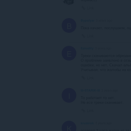
Link
Bypolyar
3 years ago
B
Пока качает, послушаем, о
Link
Ezreality
3 years ago
E
Треки скачиваются обрезанн
О проблеме заявлено в отз
ошибки, но нет. Скачал аль
Учитывая, что жалобы на ко
Link
III-STARIK-III
3 years ago
I
То работает то нет.
Не все треки скачивает.
Link
kruzerok
3 years ago
K
потерял 2 часа жизни из за