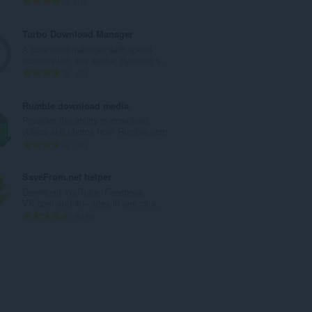
A
10
t
r
a
v
Turbo Download Manager
y
i
A download manager with speed
h
o
acceleration, site spider, dynamic s...
t
i
A
87
e
t
r
e
a
v
Rumble download media
n
y
i
Provides the ability to download
s
h
o
videos and photos from Rumble.com
ä
t
i
A
37
:
e
t
r
e
a
v
SaveFrom.net helper
n
y
i
Download YouTube, Facebook,
s
h
o
VK.com and 40+ sites in one click.
ä
t
i
A
8192
:
e
t
r
e
a
v
n
y
i
s
h
o
ä
t
i
:
e
t
e