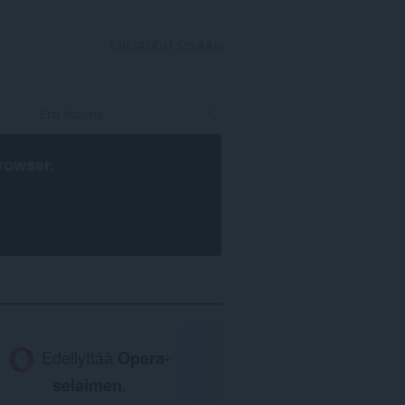
KIRJAUDU SISÄÄN
rowser
.
Edellyttää
Opera-
selaimen
.