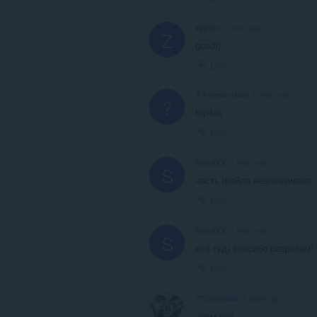
zygwo
2 years ago
Z
good))
Link
A Former User
2 years ago
?
top4ek
Link
SmeXXX
3 years ago
S
часть файла недокачивает
Link
SmeXXX
3 years ago
S
всё гуд) спасибо разрабам!
Link
777r0yal666
3 years ago
нормасс)