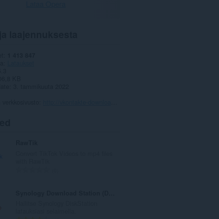
Lataa Opera
ja laajennuksesta
et
1 413 847
ia
Lataukset
5.3
06,8 KB
date
3. tammikuuta 2022
 verkkosivusto
http://vkontakte-download.ru
ted
RawTik
Convert TikTok Videos to mp4 files
with RawTik
A
0
r
v
Synology Download Station (DSM 4.1 and older)
i
Hallitse Synology DiskStation
o
latauksiasi selaimella.
i