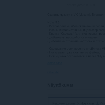
Arvioita yhteensä:
383
Скачать музыку с VK (vk.com), Вконтакт
NEW 5.3!!!
- Исправлена ошибка скачивания песен,
- Новый информативный индикатор загру
- Кнопка "Скачать" (для скачивания все
- Добавлены настройки скачивания.
- Добавлена страница настроек и статис
- Скачивание всех песен с плейлиста V
- Показывает уже скачанные файлы, чт
- Вся музыка сохраняется в папке "Музык
Näytä lisää
Oikeudet
Laajennuksella
Näyttökuvat
on
pääsy
tietoihisi
joissakin
verkkosivustoissa.