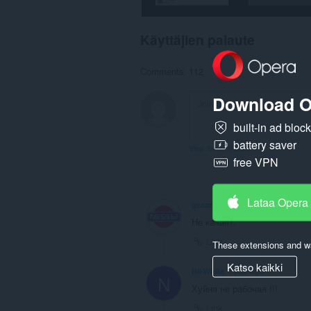
Käyttäjien palaute
Comments: 112
Download O
built-in ad bloc
battery saver
View forum thread
free VPN
Lataa Opera
geezer341
1 year ago
Не качает.
Link
These extensions and wa
Katso kaikki
NikWhite
1 year ago
N
Хуйня не рабочая !!!
Link