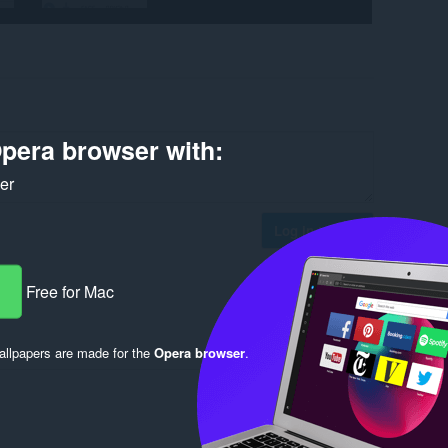
pera browser with:
ker
Log in to post
Free for Mac
Reply
Quote
llpapers are made for the
Opera browser
.
Reply
Quote