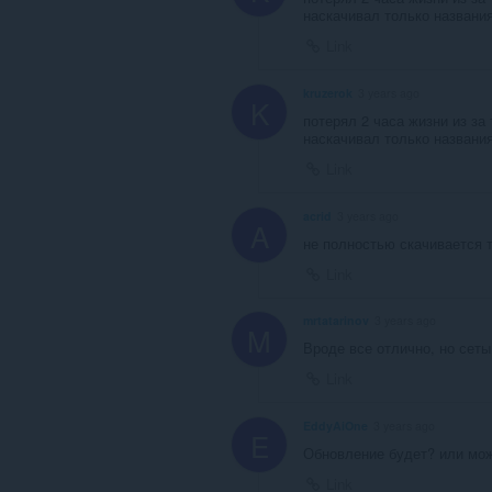
наскачивал только названия.
Link
kruzerok
3 years ago
K
потерял 2 часа жизни из за
наскачивал только названия.
Link
acrid
3 years ago
A
не полностью скачивается т
Link
mrtatarinov
3 years ago
M
Вроде все отлично, но сеты
Link
EddyAiOne
3 years ago
E
Обновление будет? или мож
Link