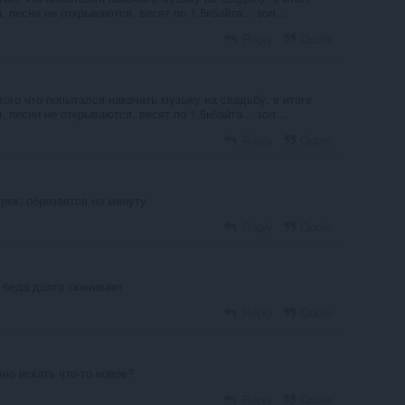
 песни не открываются, весят по 1,5кбайта... зол...
Reply
Quote
 того что попытался накачать музыку на свадьбу. в итоге
 песни не открываются, весят по 1,5кбайта... зол...
Reply
Quote
рек: обрезается на минуту
Reply
Quote
 беда долго скачивает
Reply
Quote
но искать что-то новое?
Reply
Quote