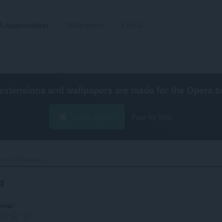
Laajennukset
Wallpapers
Kehitä
extensions and wallpapers are made for the
Opera b
Lataa Opera
Free for Mac
takte Download‎
d
viosi