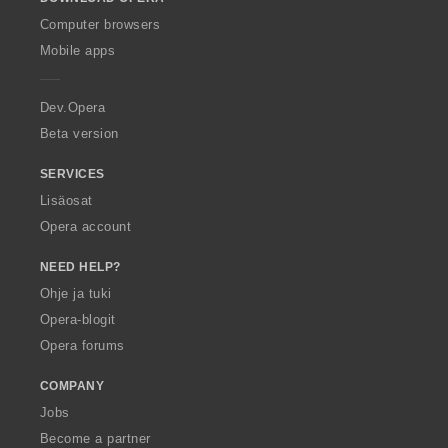
w
O
Computer browsers
p
Mobile apps
e
r
a
Dev.Opera
Beta version
SERVICES
Lisäosat
Opera account
NEED HELP?
Ohje ja tuki
Opera-blogit
Opera forums
COMPANY
Jobs
Become a partner