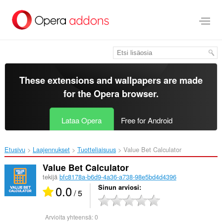
Siirry
pääsisältöön
These extensions and wallpapers are made
for the
Opera browser
.
Lataa Opera
Free for Android
Etusivu
Laajennukset
Tuotteliaisuus
Value Bet Calculator‎
Value Bet Calculator
tekijä
bfc8178a-b6d9-4a36-a738-98e5bd4d4396
0.0
Sinun arviosi
/ 5
Arvioita yhteensä:
0