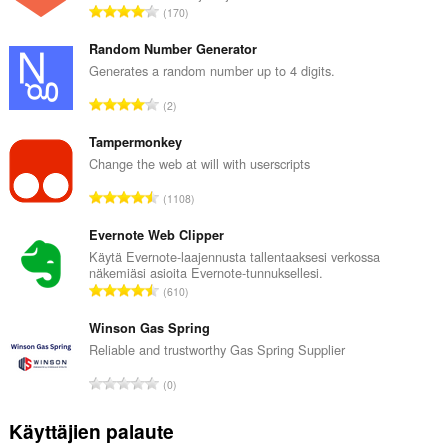
A
170
r
v
Random Number Generator
i
Generates a random number up to 4 digits.
o
A
2
i
r
t
v
Tampermonkey
a
i
Change the web at will with userscripts
y
o
h
A
1108
i
t
r
t
e
v
Evernote Web Clipper
a
e
i
Käytä Evernote-laajennusta tallentaaksesi verkossa
y
n
näkemiäsi asioita Evernote-tunnuksellesi.
o
h
A
s
610
i
t
r
ä
t
e
v
Winson Gas Spring
:
a
e
i
Reliable and trustworthy Gas Spring Supplier
y
n
o
h
A
s
0
i
t
r
ä
t
e
v
:
Käyttäjien palaute
a
e
i