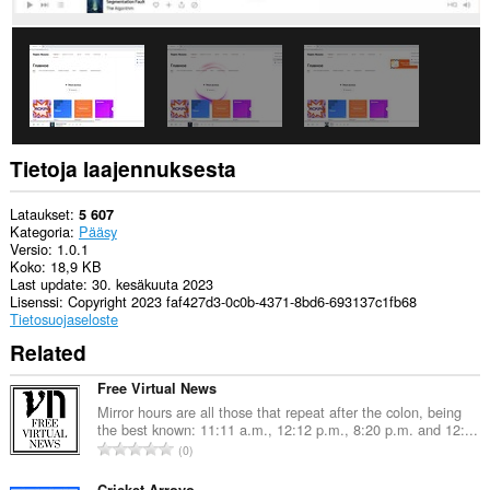
Tietoja laajennuksesta
Lataukset
5 607
Kategoria
Pääsy
Versio
1.0.1
Koko
18,9 KB
Last update
30. kesäkuuta 2023
Lisenssi
Copyright 2023 faf427d3-0c0b-4371-8bd6-693137c1fb68
Tietosuojaseloste
Related
Free Virtual News
Mirror hours are all those that repeat after the colon, being
the best known: 11:11 a.m., 12:12 p.m., 8:20 p.m. and 12:...
A
0
r
Cricket Arroyo