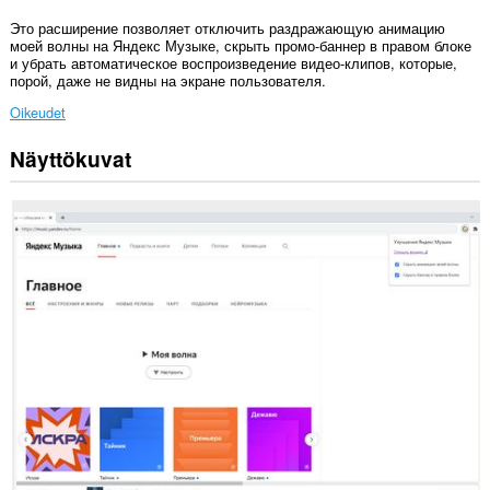
Это расширение позволяет отключить раздражающую анимацию
моей волны на Яндекс Музыке, скрыть промо-баннер в правом блоке
и убрать автоматическое воспроизведение видео-клипов, которые,
порой, даже не видны на экране пользователя.
Oikeudet
Näyttökuvat
Laajennuksella
on
pääsy
tietoihisi
joissakin
verkkosivustoissa.