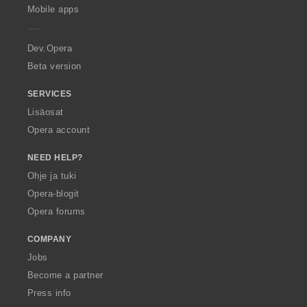
p
Mobile apps
e
r
a
Dev.Opera
Beta version
SERVICES
Lisäosat
Opera account
NEED HELP?
Ohje ja tuki
Opera-blogit
Opera forums
COMPANY
Jobs
Become a partner
Press info