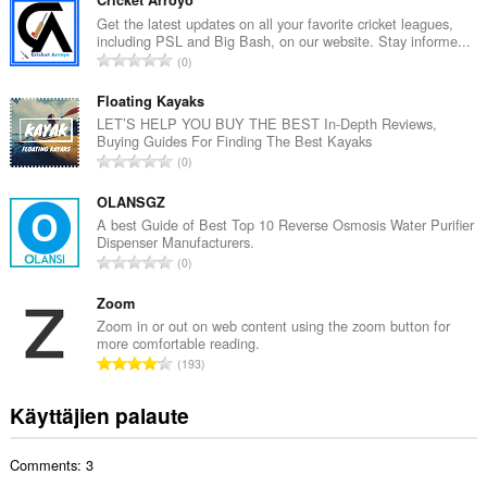
v
i
Get the latest updates on all your favorite cricket leagues,
including PSL and Big Bash, on our website. Stay informe...
o
A
0
i
r
t
v
Floating Kayaks
a
i
LET’S HELP YOU BUY THE BEST In-Depth Reviews,
y
Buying Guides For Finding The Best Kayaks
o
h
A
0
i
t
r
t
e
v
OLANSGZ
a
e
i
A best Guide of Best Top 10 Reverse Osmosis Water Purifier
y
n
Dispenser Manufacturers.
o
h
A
s
0
i
t
r
ä
t
e
v
Zoom
:
a
e
i
Zoom in or out on web content using the zoom button for
y
n
more comfortable reading.
o
h
A
s
193
i
t
r
ä
t
e
v
:
Käyttäjien palaute
a
e
i
y
n
o
h
s
Comments: 3
i
t
ä