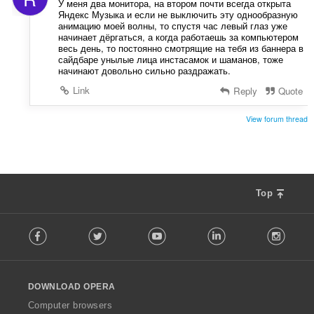
У меня два монитора, на втором почти всегда открыта
Яндекс Музыка и если не выключить эту однообразную
анимацию моей волны, то спустя час левый глаз уже
начинает дёргаться, а когда работаешь за компьютером
весь день, то постоянно смотрящие на тебя из баннера в
сайдбаре унылые лица инстасамок и шаманов, тоже
начинают довольно сильно раздражать.
Link
Reply
Quote
View forum thread
Top
F
Facebook
Twitter
Youtube
LinkedIn
Instag
o
l
l
o
DOWNLOAD OPERA
w
O
Computer browsers