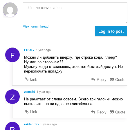
t
e
:
a
e
y
n
h
s
t
ä
View forum thread
e
Log in to post
:
e
n
s
FROL7
1 year ago
F
ä
Можно ли добавить вверху, где строка кода, плеер?
:
Ну или по сторонам??
Музыку когда отсеиваешь, хочется быстрый доступ. Не
переключать вкладку.
Link
Reply
Quote
zems79
1 year ago
Z
Не работает от слова совсем. Всего три галочки можно
выставить, но ни одна не кликабельна.
Link
Reply
Quote
raidendev
3 years ago
R