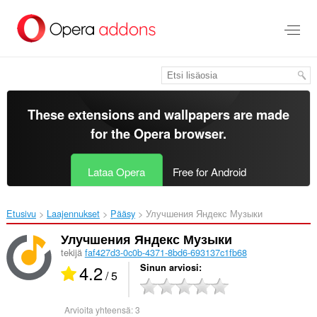
Siirry
pääsisältöön
These extensions and wallpapers are made
for the
Opera browser
.
Lataa Opera
Free for Android
Etusivu
Laajennukset
Pääsy
Улучшения Яндекс Музыки‎
Улучшения Яндекс Музыки
tekijä
faf427d3-0c0b-4371-8bd6-693137c1fb68
4.2
Sinun arviosi
/ 5
Arvioita yhteensä:
3