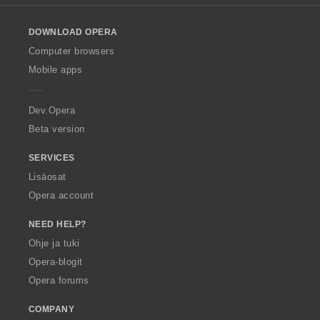
l
o
DOWNLOAD OPERA
w
O
Computer browsers
p
Mobile apps
e
r
a
Dev.Opera
Beta version
SERVICES
Lisäosat
Opera account
NEED HELP?
Ohje ja tuki
Opera-blogit
Opera forums
COMPANY