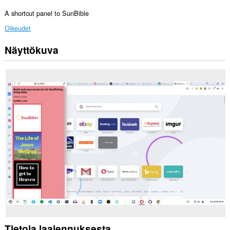
A shortcut panel to SunBible
Oikeudet
Näyttökuva
Laajennus
lisää
kentän
sivupalkkiin.
Tietoja laajennuksesta