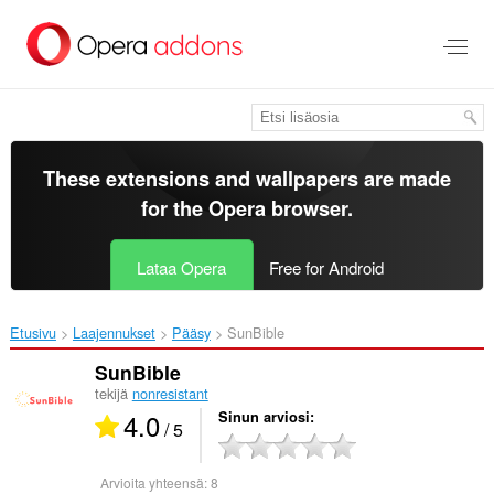
Siirry
pääsisältöön
These extensions and wallpapers are made
for the
Opera browser
.
Lataa Opera
Free for Android
Etusivu
Laajennukset
Pääsy
SunBible‎
SunBible
tekijä
nonresistant
4.0
Sinun arviosi
/ 5
Arvioita yhteensä:
8