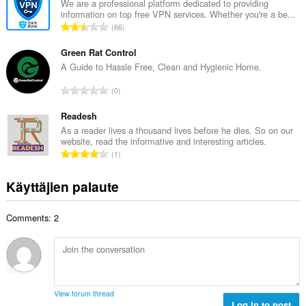
i
We are a professional platform dedicated to providing
y
information on top free VPN services. Whether you're a be...
o
h
A
66
i
t
r
t
e
v
Green Rat Control
a
e
i
A Guide to Hassle Free, Clean and Hygienic Home.
y
n
o
h
A
s
0
i
t
r
ä
t
e
v
Readesh
:
a
e
i
As a reader lives a thousand lives before he dies. So on our
y
n
website, read the informative and interesting articles.
o
h
A
s
1
i
t
r
ä
t
e
v
:
Käyttäjien palaute
a
e
i
y
n
o
h
s
Comments: 2
i
t
ä
t
e
:
a
e
y
n
h
s
t
ä
View forum thread
e
Log in to post