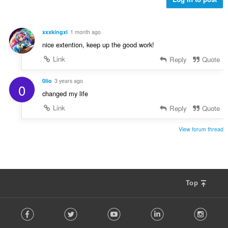
:
e
n
s
xxxkingxl
1 month ago
ä
nice extention, keep up the good work!
:
Link
Reply
Quote
0lio
3 years ago
0
changed my life
Link
Reply
Quote
View forum thread
Top
F
Facebook
Twitter
Youtube
LinkedIn
Instag
o
l