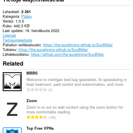
Lataukset
2 261
Kategoria
Pääsy
Versio
1.0.0
Koko
442,3 KB
Last update
19. heinäkuuta 2022
Lisenssi
Tietosuojaseloste
Palvelun verkkosivusto
https://the-sunshining.github.io/SunBible/
Tukisivu
https://the-sunshining.github.io/SunBible/
Lähdekoodisivu
https://github.com/the-sunshining/SunBible
Related
MBBS
Welcome to michigan bed bug specialists, llc specializing in
heat treatment, pest control and extermination, and more
A
0
r
v
Zoom
i
Zoom in or out on web content using the zoom button for
more comfortable reading.
o
A
193
i
r
t
v
Top Free VPNs
a