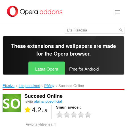
Siirry
pääsisältöön
These extensions and wallpapers are made
for the
Opera browser
.
Lataa Opera
Free for Android
Etusivu
Laajennukset
Pääsy
Succeed Online‎
Succeed Online
tekijä
alainahopeofficial
4.2
Sinun arviosi
/ 5
Arvioita yhteensä:
1