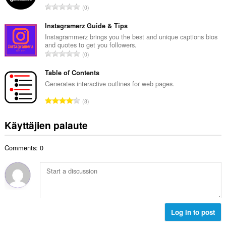
h
A
0
i
t
r
t
e
v
Instagramerz Guide & Tips
a
e
i
Instagrammerz brings you the best and unique captions bios
y
n
and quotes to get you followers.
o
h
A
s
0
i
t
r
ä
t
e
v
Table of Contents
:
a
e
i
Generates interactive outlines for web pages.
y
n
o
h
A
s
8
i
t
r
ä
t
e
v
:
Käyttäjien palaute
a
e
i
y
n
o
h
s
Comments: 0
i
t
ä
t
e
:
a
e
y
n
h
s
t
ä
e
Log in to post
:
e