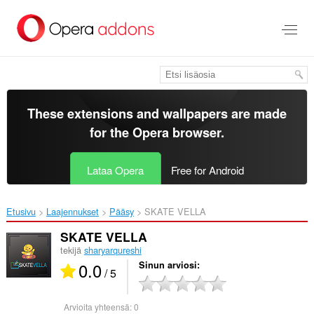
Siirry
pääsisältöön
These extensions and wallpapers are made
for the
Opera browser
.
Lataa Opera
Free for Android
Etusivu
Laajennukset
Pääsy
SKATE VELLA‎
SKATE VELLA
tekijä
sharyarqureshi
0.0
Sinun arviosi
/ 5
Arvioita yhteensä:
0