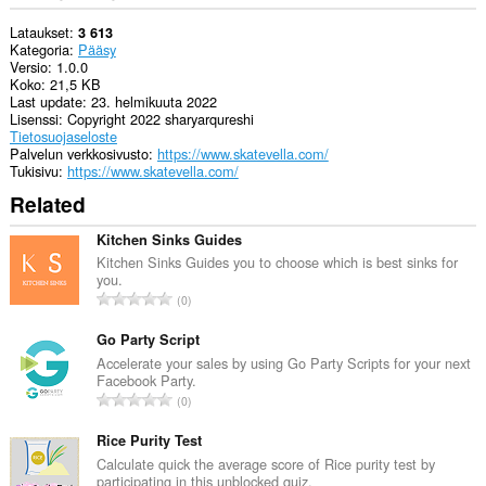
Lataukset
3 613
Kategoria
Pääsy
Versio
1.0.0
Koko
21,5 KB
Last update
23. helmikuuta 2022
Lisenssi
Copyright 2022 sharyarqureshi
Tietosuojaseloste
Palvelun verkkosivusto
https://www.skatevella.com/
Tukisivu
https://www.skatevella.com/
Related
Kitchen Sinks Guides
Kitchen Sinks Guides you to choose which is best sinks for
you.
A
0
r
v
Go Party Script
i
Accelerate your sales by using Go Party Scripts for your next
Facebook Party.
o
A
0
i
r
t
v
Rice Purity Test
a
i
Calculate quick the average score of Rice purity test by
y
participating in this unblocked quiz.
o