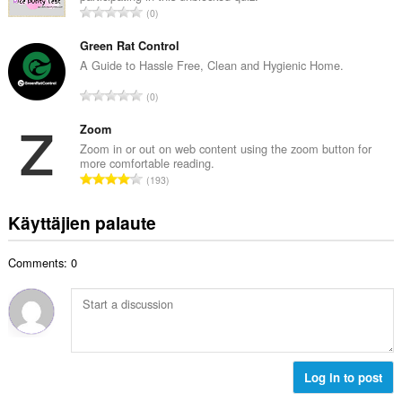
h
A
0
i
t
r
t
e
v
Green Rat Control
a
e
i
A Guide to Hassle Free, Clean and Hygienic Home.
y
n
o
h
A
s
0
i
t
r
ä
t
e
v
Zoom
:
a
e
i
Zoom in or out on web content using the zoom button for
y
n
more comfortable reading.
o
h
A
s
193
i
t
r
ä
t
e
v
:
Käyttäjien palaute
a
e
i
y
n
o
h
s
Comments: 0
i
t
ä
t
e
:
a
e
y
n
h
s
t
ä
e
Log in to post
:
e