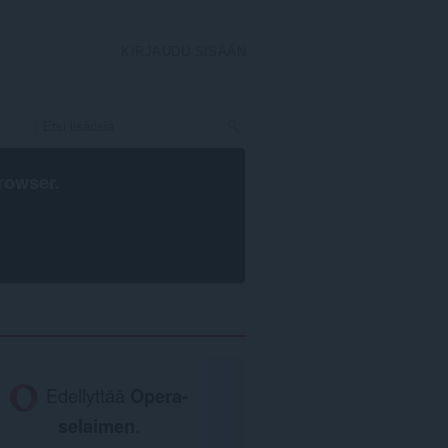
KIRJAUDU SISÄÄN
rowser
.
Edellyttää
Opera-
selaimen
.