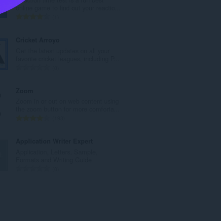
o
online game to find out your reactio...
i
A
1
t
r
a
v
Cricket Arroyo
y
i
Get the latest updates on all your
h
o
favorite cricket leagues, including P...
t
i
A
0
e
t
r
e
a
v
Zoom
n
y
i
Zoom in or out on web content using
s
h
o
the zoom button for more comforta...
ä
t
i
A
193
:
e
t
r
e
a
v
Application Writer Expert
n
y
i
Application, Letters, Sample,
s
h
o
Formats and Writing Guide
ä
t
i
A
0
:
e
t
r
e
a
v
n
y
i
s
h
o
ä
t
i