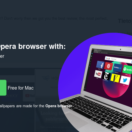
r? Don't worry then we got you the best review, the most perfect,
Tieto
Latauks
Kategor
Versio
pera browser with:
Koko
1
Last up
ker
Lisenssi
Tietosuo
Palvelun
Tukisivu
Rela
Free for Mac
llpapers are made for the
Opera browser
.