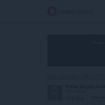
Siirry
pääsisältöön
These 
Etusivu
Laajennukset
Pääsy
Printer 
Printer Buying Gui
tekijä
iwebsskill
0.0
Sinun ar
/ 5