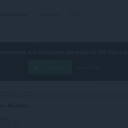
Laajennukset
Wallpapers
Kehitä
extensions and wallpapers are made for the
Opera b
Lataa Opera
Free for Mac
Buying Guide - Reviews‎
de - Reviews
viosi