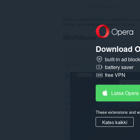
Arvioita yhteensä:
0
Looking forward to buy a sublimation printe
precise, and detailed reviews on Printers.
Näyttökuva
Download O
built-in ad bloc
battery saver
free VPN
Lataa Opera
These extensions and wa
Katso kaikki