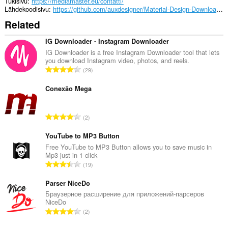
välilehdillesi
Tukisivu
https://mediamaster.eu/contatti/
ja
Lähdekoodisivu
https://github.com/auxdesigner/Material-Design-Download-Manager
selaushistoriaasi.
Related
IG Downloader - Instagram Downloader
IG Downloader is a free Instagram Downloader tool that lets
you download Instagram video, photos, and reels.
A
29
r
v
Conexão Mega
i
o
A
2
i
r
t
v
YouTube to MP3 Button
a
i
Free YouTube to MP3 Button allows you to save music in
y
Mp3 just in 1 click
o
h
A
19
i
t
r
t
e
v
Parser NiceDo
a
e
i
Браузерное расширение для приложений-парсеров
y
n
NiceDo
o
h
A
s
2
i
t
r
ä
t