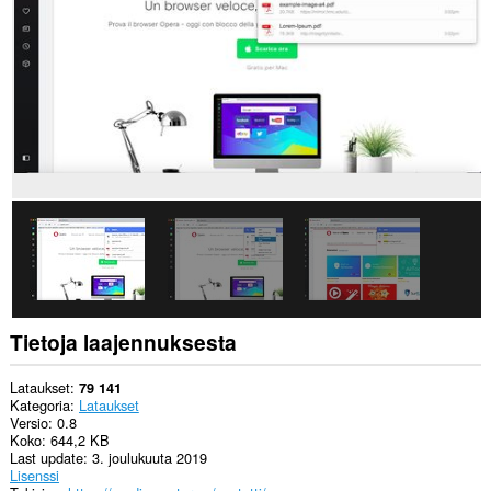
This
extension
can
write
data
into
the
clipboard.
This
extension
can
create
rich
notifications
and
display
them
to
you
Tietoja laajennuksesta
in
the
system
Lataukset
79 141
tray.
Kategoria
Lataukset
Versio
0.8
Laajennuksella
Koko
644,2 KB
on
Last update
3. joulukuuta 2019
pääsy
Lisenssi