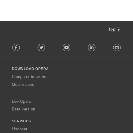
Top
F
Facebook
Twitter
Youtube
LinkedIn
Instag
o
l
l
o
DOWNLOAD OPERA
w
O
Computer browsers
p
Mobile apps
e
r
a
Dev.Opera
Beta version
SERVICES
Lisäosat