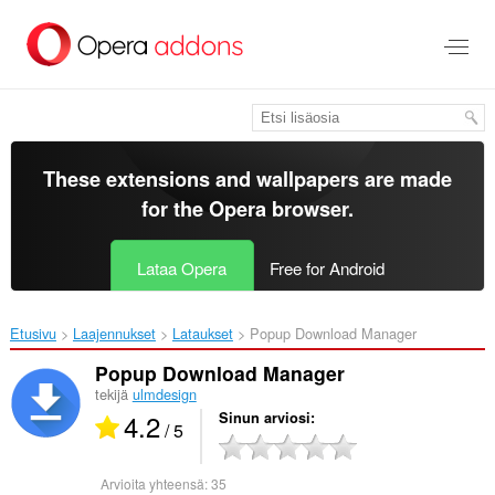
Siirry
pääsisältöön
These extensions and wallpapers are made
for the
Opera browser
.
Lataa Opera
Free for Android
Etusivu
Laajennukset
Lataukset
Popup Download Manager‎
Popup Download Manager
tekijä
ulmdesign
4.2
Sinun arviosi
/ 5
Arvioita yhteensä:
35