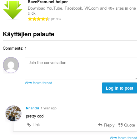
e
v
SaveFrom.net helper
:
a
e
i
Download YouTube, Facebook, VK.com and 40+ sites in one
y
n
click.
o
h
A
s
8193
i
t
r
ä
t
e
v
:
Käyttäjien palaute
a
e
i
y
n
o
h
s
Comments: 1
i
t
ä
t
e
:
a
e
y
n
h
s
t
ä
View forum thread
e
Log in to post
:
e
n
s
Nnandri
1 year ago
ä
pretty cool
:
Link
Reply
Quote
View forum thread