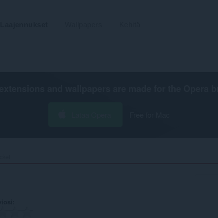
Laajennukset
Wallpapers
Kehitä
extensions and wallpapers are made for the
Opera b
Lataa Opera
Free for Mac
ket‎
viosi