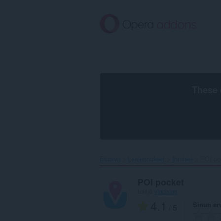
Siirry
pääsisältöön
These 
Etusivu
Laajennukset
Ihmiset
POI poc
POI pocket
tekijä
vladalas
4.1
Sinun ar
/ 5