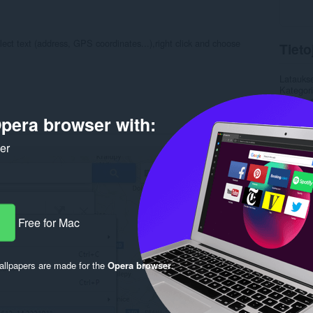
t text (address, GPS coordinates...),right click and choose
Tieto
Latauks
Kategor
Versio
Koko
1
pera browser with:
Last up
Lisenssi
Palvelun
ker
Rela
Free for Mac
llpapers are made for the
Opera browser
.