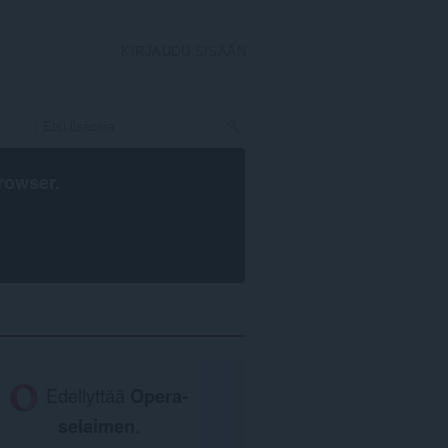
KIRJAUDU SISÄÄN
rowser
.
Edellyttää
Opera-
selaimen
.