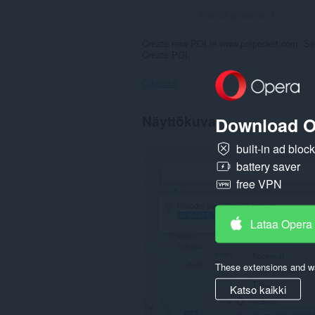
Arvioita yhteensä:
1
Create new POI in www.poipocket.com. Selec
Create POI.
Oikeudet
Laajennuksella
Näyttökuva
Download O
on
pääsy
built-in ad bloc
tietoihisi
joissakin
battery saver
verkkosivustoissa.
free VPN
Lataa Opera
These extensions and wa
Katso kaikki