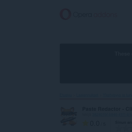
Siirry
pääsisältöön
These 
Etusivu
Laajennukset
Yksityisyys ja tur
Paste Redactor - Cl
tekijä
382401bf-b946-41f1-b
0.0
Sinun ar
/ 5