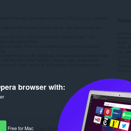
cts Personally Identifiable Information (PII) from your clipboard
Tieto
ens offline in your browser via AI. Text never leaves your
Latauks
s Ctrl+V, or right-click and select "Redact Paste". Our
Kategor
ts safe placeholders.
Versio
kes can occur. This tool is designed as a time-saving privacy
Koko
8
ing.
Last up
 support teams, HR, educators, & anyone pasting sensitive data
Lisenssi
[REDACTED FIRST NAME], emails, chats, social media.
Tietosuo
ever in AI logs, emails, & bug trackers. One accidental paste
Palvelun
Tukisivu
Rela
pera browser with:
ker
Free for Mac