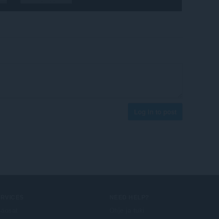
Log in to post
ERVICES
NEED HELP?
säosat
Ohje ja tuki