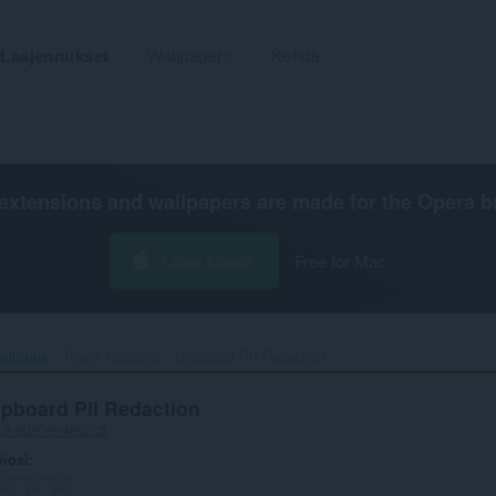
Laajennukset
Wallpapers
Kehitä
extensions and wallpapers are made for the
Opera b
Lataa Opera
Free for Mac
vallisuus
Paste Redactor - Clipboard PII Redaction‎
ipboard PII Redaction
1c8-8d90eb4802c8
viosi