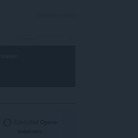
KIRJAUDU SISÄÄN
rowser
.
Edellyttää
Opera-
selaimen
.