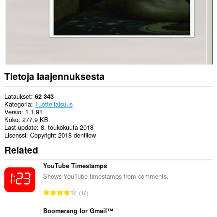
Tietoja laajennuksesta
Lataukset
62 343
Kategoria
Tuotteliaisuus
Versio
1.1.91
Koko
277,9 KB
Last update
8. toukokuuta 2018
Lisenssi
Copyright 2018 denfllow
Related
YouTube Timestamps
Shows YouTube timestamps from comments.
A
10
r
v
Boomerang for Gmail™