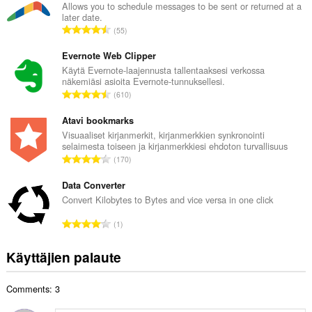
i
Allows you to schedule messages to be sent or returned at a
later date.
o
A
55
i
r
t
v
Evernote Web Clipper
a
i
Käytä Evernote-laajennusta tallentaaksesi verkossa
y
näkemiäsi asioita Evernote-tunnuksellesi.
o
h
A
610
i
t
r
t
e
v
Atavi bookmarks
a
e
i
Visuaaliset kirjanmerkit, kirjanmerkkien synkronointi
y
n
selaimesta toiseen ja kirjanmerkkiesi ehdoton turvallisuus
o
h
A
s
170
i
t
r
ä
t
e
v
Data Converter
:
a
e
i
Convert Kilobytes to Bytes and vice versa in one click
y
n
o
h
A
s
1
i
t
r
ä
t
e
v
:
Käyttäjien palaute
a
e
i
y
n
o
h
s
Comments: 3
i
t
ä
t
e