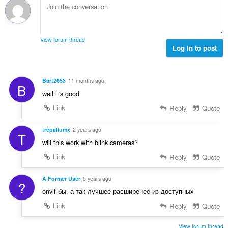
:
a
e
y
n
h
s
t
ä
View forum thread
e
Log in to post
:
e
n
s
Bart2653
11 months ago
B
ä
well it's good
:
Link
Reply
Quote
trepaliumx
2 years ago
T
will this work with blink cameras?
Link
Reply
Quote
A Former User
5 years ago
?
onvif бы, а так лучшее расширенее из доступных
Link
Reply
Quote
View forum thread