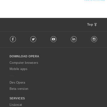
Top
F
Facebook
Twitter
Youtube
LinkedIn
Instag
o
l
l
o
DOWNLOAD OPERA
w
O
Computer browsers
p
Mobile apps
e
r
a
Dev.Opera
Beta version
SERVICES
Lisäosat