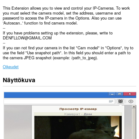
This Extension allows you to view and control your IP-Cameras. To work
you must select the camera model, set the address, username and
password to access the IP-camera in the Options. Also you can use
'Autoscan..' function to find camera model.
--
If you have problems setting up the extension, please, write to
DENFLLOW@GMAIL.COM
--
If you can not find your camera in the list "Cam model" in "Options", try to
use the field "Use snapshot path". In this field you should enter a path to
the camera JPEG snapshot (example: /path_to_jpeg).
Oikeudet
Näyttökuva
Laajennuksella
on
pääsy
tietoihisi
kaikissa
verkkosivustoissa.