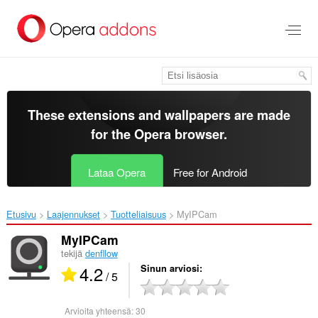
Siirry
pääsisältöön
These extensions and wallpapers are made
for the
Opera browser
.
Lataa Opera
Free for Android
Etusivu
Laajennukset
Tuotteliaisuus
MyIPCam‎
MyIPCam
tekijä
denfllow
4.2
Sinun arviosi
/ 5
Arvioita yhteensä:
30