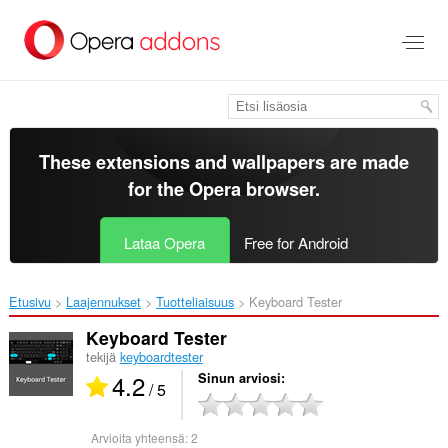
Siirry
pääsisältöön
These extensions and wallpapers are made
for the
Opera browser
.
Lataa Opera
Free for Android
Etusivu
Laajennukset
Tuotteliaisuus
Keyboard Tester‎
Keyboard Tester
tekijä
keyboardtester
4.2
Sinun arviosi
/ 5
Arvioita yhteensä:
2