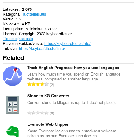
Lataukset
2 070
Kategoria
Tuotteliaisuus
Versio
1.2
Koko
479,4 KB
Last update
5. lokakuuta 2022
Lisenssi
Copyright 2022 keyboardtester
Tietosuojaseloste
Palvelun verkkosivusto
https://keyboardtester.info/
Tukisivu
https://keyboardtester.info/
Related
Track English Progress: how you use languages
Learn how much time you spend on English language
websites, compared to another language.
A
2
r
v
Stone to KG Converter
i
Convert stone to kilograms (up to 1 decimal place).
o
A
0
i
r
t
v
Evernote Web Clipper
a
i
Käytä Evernote-laajennusta tallentaaksesi verkossa
y
näkemiäsi asioita Evernote-tunnuksellesi.
o