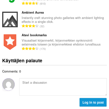
h
A
610
i
t
r
t
e
v
Ambient Aurea
a
e
i
Instantly craft stunning photo galleries with ambient lighting
y
n
effects in a single click.
o
h
A
s
32
i
t
r
ä
t
e
v
Atavi bookmarks
:
a
e
i
Visuaaliset kirjanmerkit, kirjanmerkkien synkronointi
y
n
selaimesta toiseen ja kirjanmerkkiesi ehdoton turvallisuus
o
h
A
s
170
i
t
r
ä
t
e
v
:
Käyttäjien palaute
a
e
i
y
n
o
h
s
Comments: 0
i
t
ä
t
e
:
a
e
y
n
h
s
t
ä
e
Log in to post
:
e