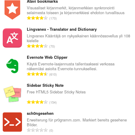
Atavi bookmarks
Visuaaliset kirjanmerkit, kirjanmerkkien synkronointi
selaimesta toiseen ja kirjanmerkkiesi ehdoton turvallisuus
A
170
r
v
Lingvanex - Translator and Dictionary
i
Lingvanex Kääntäjä on nykyaikainen käännössovellus yli 108
kielelle
o
A
70
i
r
t
v
Evernote Web Clipper
a
i
Käytä Evernote-laajennusta tallentaaksesi verkossa
y
näkemiäsi asioita Evernote-tunnuksellesi.
o
h
A
610
i
t
r
t
e
v
Sidebar Sticky Note
a
e
i
Free HTML5 Sidebar Sticky Notes
y
n
o
h
A
s
154
i
t
r
ä
t
e
v
sch0ngesehen
:
a
e
i
Erweiterung für pr0gramm.com. Markiert bereits gesehene
y
n
Bilder.
o
h
A
s
0
i
t