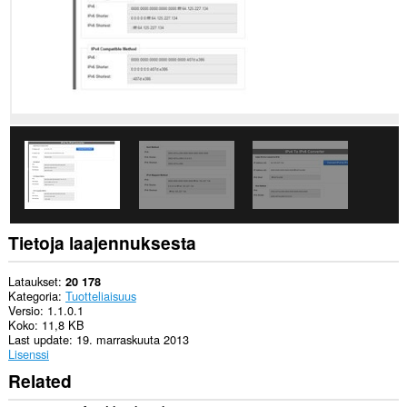
selaushistoriaasi.
This
extension
can
store
an
unlimited
amount
of
client-
side
data.
Tietoja laajennuksesta
Lataukset
20 178
Kategoria
Tuotteliaisuus
Versio
1.1.0.1
Koko
11,8 KB
Last update
19. marraskuuta 2013
Lisenssi
Related