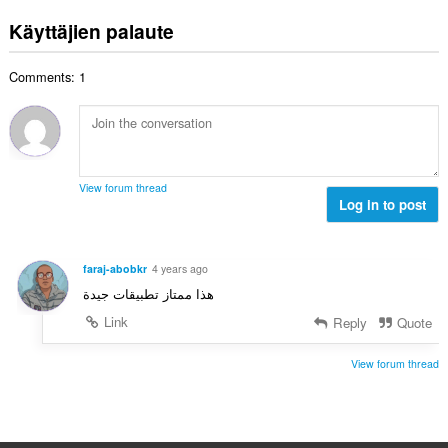
r
ä
t
e
v
:
Käyttäjien palaute
a
e
i
y
n
o
h
s
Comments: 1
i
t
ä
t
e
:
a
e
y
n
h
s
t
ä
View forum thread
e
Log in to post
:
e
n
s
faraj-abobkr
4 years ago
ä
هذا ممتاز تطبيقات جيدة
:
Link
Reply
Quote
View forum thread