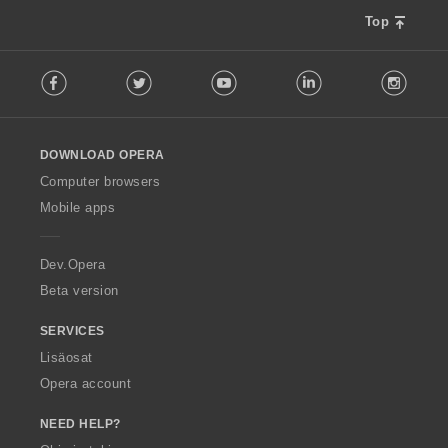
Top
F
Facebook
Twitter
Youtube
LinkedIn
Instag
o
l
l
o
DOWNLOAD OPERA
w
O
Computer browsers
p
Mobile apps
e
r
a
Dev.Opera
Beta version
SERVICES
Lisäosat
Opera account
NEED HELP?