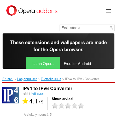
Siirry
pääsisältöön
These extensions and wallpapers are made
for the
Opera browser
.
Lataa Opera
Free for Android
Etusivu
Laajennukset
Tuotteliaisuus
IPv4 to IPv6 Converter‎
IPv4 to IPv6 Converter
tekijä
tejjiapps
4.1
Sinun arviosi
/ 5
Arvioita yhteensä:
5