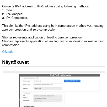
Converts IPv4 address to IPv6 address using following methods
1. 6to4
2. IP4 Mapped
3. IP4 Compatible.
This shrinks the IPv6 address using both compression method viz., leading
zero compression and zero compression
Shorter represents application of leading zero compression
Shortest represents application of leading zero compression as well as zero
compression
Oikeudet
Näyttökuvat
Laajennuksella
on
pääsy
tietoihisi
joissakin
verkkosivustoissa.
Laajennuksella
on
pääsy
välilehdillesi
ja