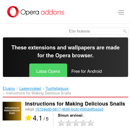
Siirry
pääsisältöön
These extensions and wallpapers are made
for the
Opera browser
.
Lataa Opera
Free for Android
Etusivu
Laajennukset
Tuotteliaisuus
Instructions for Making Delicious Snails‎
Instructions for Making Delicious Snails
tekijä
15724ed0-b817-4b90-bc3c-656cbdfba2e5
4.1
Sinun arviosi
/ 5