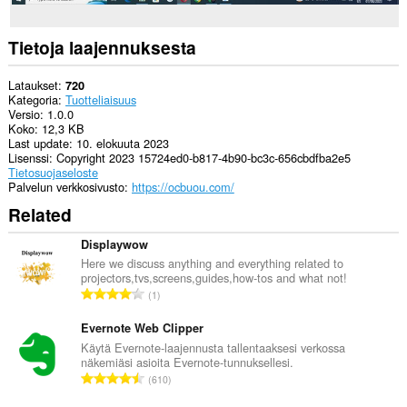
Tietoja laajennuksesta
Lataukset
720
Kategoria
Tuotteliaisuus
Versio
1.0.0
Koko
12,3 KB
Last update
10. elokuuta 2023
Lisenssi
Copyright 2023 15724ed0-b817-4b90-bc3c-656cbdfba2e5
Tietosuojaseloste
Palvelun verkkosivusto
https://ocbuou.com/
Related
Displaywow
Here we discuss anything and everything related to
projectors,tvs,screens,guides,how-tos and what not!
A
1
r
v
Evernote Web Clipper
i
Käytä Evernote-laajennusta tallentaaksesi verkossa
näkemiäsi asioita Evernote-tunnuksellesi.
o
A
610
i
r
t