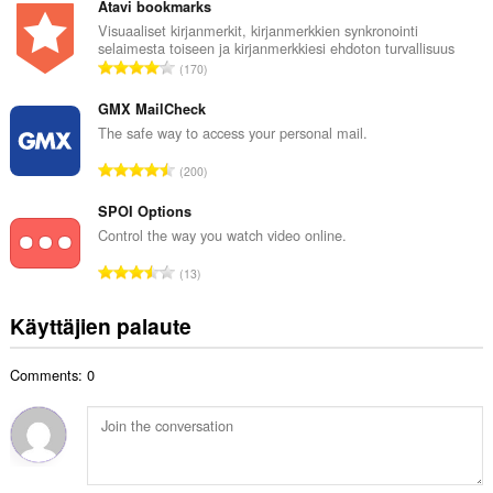
v
Atavi bookmarks
a
i
Visuaaliset kirjanmerkit, kirjanmerkkien synkronointi
y
selaimesta toiseen ja kirjanmerkkiesi ehdoton turvallisuus
o
h
A
170
i
t
r
t
e
v
GMX MailCheck
a
e
i
The safe way to access your personal mail.
y
n
o
h
A
s
200
i
t
r
ä
t
e
v
SPOI Options
:
a
e
i
Control the way you watch video online.
y
n
o
h
A
s
13
i
t
r
ä
t
e
v
:
Käyttäjien palaute
a
e
i
y
n
o
h
s
Comments: 0
i
t
ä
t
e
:
a
e
y
n
h
s
t