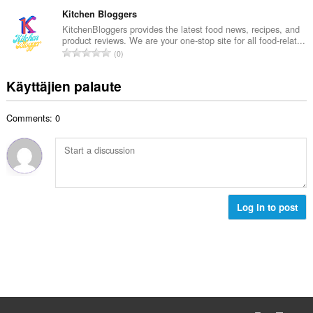
r
ä
t
e
v
Kitchen Bloggers
:
a
e
i
KitchenBloggers provides the latest food news, recipes, and
y
n
product reviews. We are your one-stop site for all food-relat...
o
h
A
s
0
i
t
r
ä
t
e
v
:
Käyttäjien palaute
a
e
i
y
n
o
h
s
Comments: 0
i
t
ä
t
e
:
a
e
y
n
h
s
t
ä
e
Log in to post
:
e
n
s
ä
: