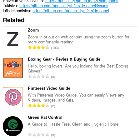
Palvelun verkkosivusto
https://opena11y.github.io/h2l-side-panel/
Tukisivu
https://github.com/opena11y/h2l-side-panel/issues
Lähdekoodisivu
https://github.com/opena11y/h2l-side-panel
Related
Zoom
Zoom in or out on web content using the zoom button for
more comfortable reading.
A
193
r
v
Boxing Gear - Revies & Buying Guide
i
Hello, boxing lovers! Are you looking for the Best Boxing
Gloves?
o
A
0
i
r
t
v
Pinterest Video Guide
a
i
With Pinterest Video Guide, You can easily Views any
y
Videos, Images, and Gifs.
o
h
A
2
i
t
r
t
e
v
Green Rat Control
a
e
i
A Guide to Hassle Free, Clean and Hygienic Home.
y
n
o
h
A
s
0
i
t