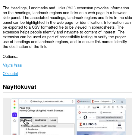
The Headings, Landmarks and Links (H2L) extension provides information
on the headings, landmark regions and links on a web page in a browser
side panel. The associated headings, landmark regions and links in the side
panel can be highlighted in the web page for identification. Information can
be exported to a CSV formatted file to be viewed in spreadsheets. The
extension helps people identify and navigate to content of interest. The
extension can be used as part of accessibility testing to verify the proper
use of headings and landmark regions, and to ensure link names identify
the destination of the link.
Options...
Näytä lisää
Oikeudet
Näyttökuvat
Laajennuksella
on
pääsy
tietoihisi
kaikissa
verkkosivustoissa.
Laajennus
lisää
kentän
sivupalkkiin.