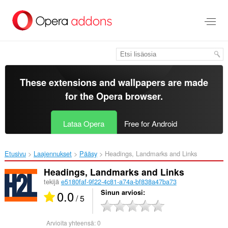
Siirry
pääsisältöön
These extensions and wallpapers are made
for the
Opera browser
.
Lataa Opera
Free for Android
Etusivu
Laajennukset
Pääsy
Headings, Landmarks and Links‎
Headings, Landmarks and Links
tekijä
e5180faf-9f22-4c81-a74a-bf838a47ba73
0.0
Sinun arviosi
/ 5
Arvioita yhteensä:
0