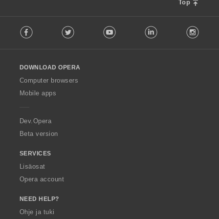
Top
F
Facebook
Twitter
Youtube
LinkedIn
Instag
o
l
l
o
DOWNLOAD OPERA
w
O
Computer browsers
p
Mobile apps
e
r
a
Dev.Opera
Beta version
SERVICES
Lisäosat
Opera account
NEED HELP?
Ohje ja tuki