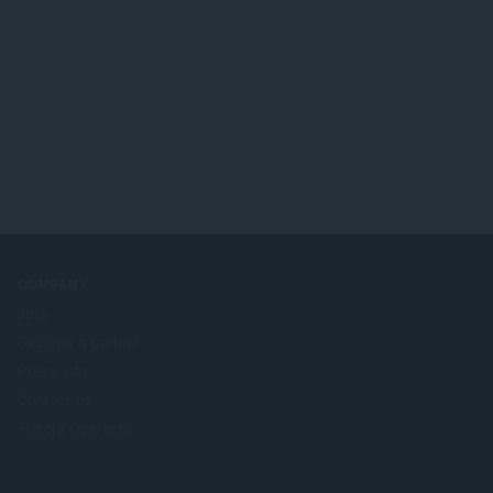
COMPANY
Jobs
Become a partner
Press info
Contact us
Tietoja Operasta