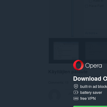
Käyttäjien palaute
Download O
Comments: 13
built-in ad bloc
battery saver
free VPN