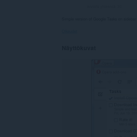
Arvioita yhteensä:
20
Simple version of Google Tasks on sidebar (n
Oikeudet
Laajennuksella
Näyttökuvat
on
pääsy
tietoihisi
joissakin
verkkosivustoissa.
Laajennus
lisää
kentän
sivupalkkiin.