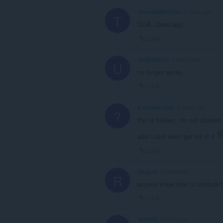
ThomasMatthias
3 years ago
T
DOA. Dead app.
Link
UnRealDea1
3 years ago
U
no longer works
Link
A Former User
4 years ago
?
this is broken, i'm not allowed
also i cant even get rid of it
Link
Revgon
4 years ago
R
anyone know how to unblock/f
Link
yerch82
5 years ago