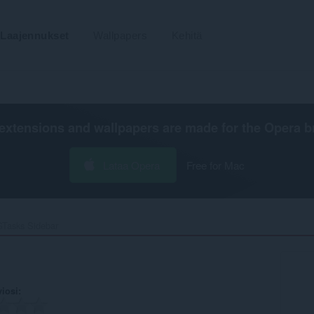
Laajennukset
Wallpapers
Kehitä
extensions and wallpapers are made for the
Opera b
Lataa Opera
Free for Mac
Tasks Sidebar‎
viosi