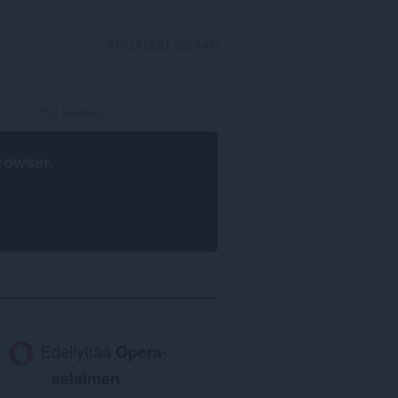
KIRJAUDU SISÄÄN
rowser
.
Edellyttää
Opera-
selaimen
.