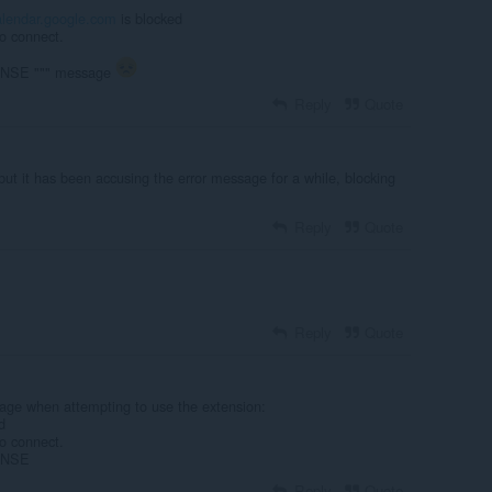
alendar.google.com
is blocked
o connect.
SE """ message
Reply
Quote
but it has been accusing the error message for a while, blocking
Reply
Quote
Reply
Quote
sage when attempting to use the extension:
d
o connect.
ONSE
Reply
Quote