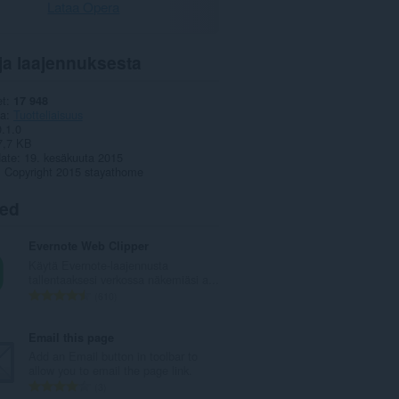
Lataa Opera
ja laajennuksesta
et
17 948
ia
Tuotteliaisuus
0.1.0
7,7 KB
date
19. kesäkuuta 2015
Copyright 2015 stayathome
ted
Evernote Web Clipper
Käytä Evernote-laajennusta
tallentaaksesi verkossa näkemiäsi a...
A
610
r
v
Email this page
i
Add an Email button in toolbar to
o
allow you to email the page link.
i
A
3