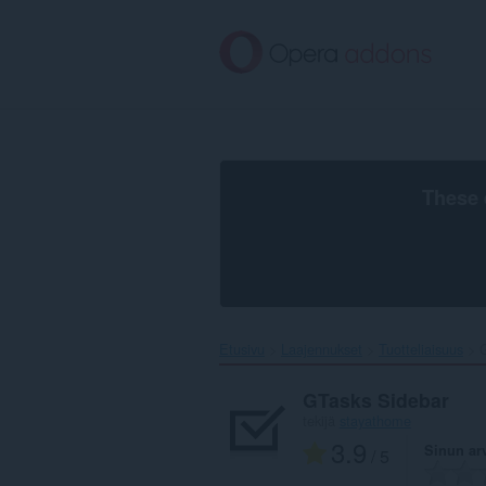
Siirry
pääsisältöön
These 
Etusivu
Laajennukset
Tuotteliaisuus
G
GTasks Sidebar
tekijä
stayathome
3.9
Sinun ar
/ 5