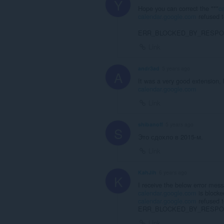
Y
Hope you can correct the """
c
calendar.google.com
refused t
ERR_BLOCKED_BY_RESPON
Link
andr3ad
5 years ago
A
It was a very good extension, 
calendar.google.com
Link
shibanoff
5 years ago
S
Это сдохло в 2015-м.
Link
KahJih
6 years ago
K
I receive the below error mes
calendar.google.com
is blocke
calendar.google.com
refused t
ERR_BLOCKED_BY_RESP
Link