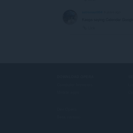
astronaut954
6 years ago
Keeps saying Calendar Google
Link
DOWNLOAD OPERA
S
Computer browsers
Li
Mobile apps
Op
Dev.Opera
Beta version
F