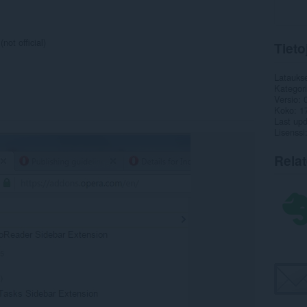
ot official)
Tieto
Latauks
Kategor
Versio
Koko
1
Last up
Lisenssi
Rela