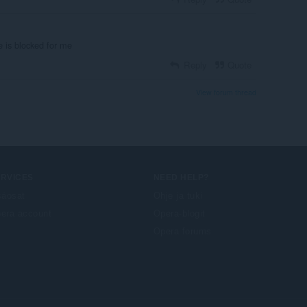
 is blocked for me
Reply
Quote
View forum thread
ERVICES
NEED HELP?
säosat
Ohje ja tuki
era account
Opera-blogit
Opera forums