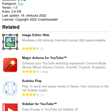
Kategoria
Fun
Versio
1.0
Koko
2,6 KB
Last update
16. elokuuta 2022
Lisenssi
Copyright 2022 mradziszewski
Related
Image Editor Web
Muokkaa mitä tahansa Internetin kuvaa tällä laajennuksella.
A
7
r
v
Magic Actions for YouTube™
i
Enhance your YouTube watching experience! Cinema Mode,
Mouse Wheel Volume Control, AutoHD, Expand, Snapshot...
o
A
1442
i
r
t
v
Sudoku Play
a
i
Play 10 quick 4x4 popup levels in Opera, then continue to the
y
full Sudoku board.
o
h
A
1
i
t
r
t
e
v
Sidebar for YouTube™
a
e
i
Easy Access to YouTube via Sidebar UI
y