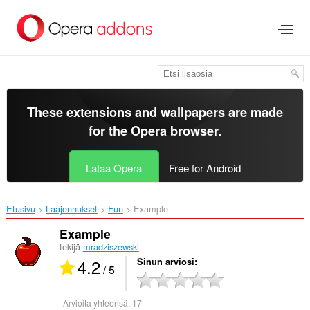
Siirry
pääsisältöön
These extensions and wallpapers are made
for the
Opera browser
.
Lataa Opera
Free for Android
Etusivu
Laajennukset
Fun
Example‎
Example
tekijä
mradziszewski
4.2
Sinun arviosi
/ 5
Arvioita yhteensä:
17