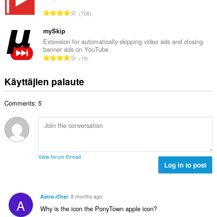
n
o
h
A
s
708
i
t
r
ä
t
e
v
mySkip
:
a
e
i
Extension for automatically skipping video ads and closing
y
n
banner ads on YouTube
o
h
A
s
19
i
t
r
ä
t
e
v
:
Käyttäjien palaute
a
e
i
y
n
o
h
s
Comments: 5
i
t
ä
t
e
:
a
e
y
n
h
s
t
ä
View forum thread
e
Log in to post
:
e
n
s
Astro-Cher
8 months ago
A
ä
Why is the icon the PonyTown apple icon?
: