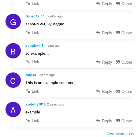
Link
Reply
Quote
Garrrrr12
11 months ago
G
ээээмммм, ну ладно...
Link
Reply
Quote
bungler443
1 year ago
B
so example...
Link
Reply
Quote
carpaa
2 years ago
C
This is an example comment!
Link
Reply
Quote
axolotls1012
2 years ago
A
example
Link
Reply
Quote
View forum thread