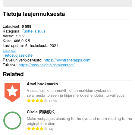
Tietoja laajennuksesta
Lataukset
6 598
Kategoria
Tuotteliaisuus
Versio
1.1.2
Koko
466,0 KB
Last update
5. toukokuuta 2021
Lisenssi
Tietosuojaseloste
Palvelun verkkosivusto
https://myintranetapps.com
Tukisivu
https://bossinsights.com/contact/
Related
Atavi bookmarks
Visuaaliset kirjanmerkit, kirjanmerkkien synkronointi
selaimesta toiseen ja kirjanmerkkiesi ehdoton turvallisuus
A
170
r
v
Circle 阅读模式
i
Make webpages pleasing to the eye and return reading to the
original intention
o
A
4
i
r