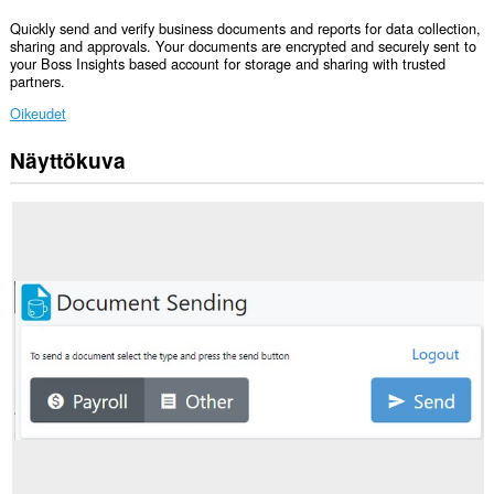
Quickly send and verify business documents and reports for data collection,
sharing and approvals. Your documents are encrypted and securely sent to
your Boss Insights based account for storage and sharing with trusted
partners.
Oikeudet
Näyttökuva
Laajennuksella
on
pääsy
tietoihisi
joissakin
verkkosivustoissa.
Laajennuksella
on
pääsy
tietoihisi
kaikissa
verkkosivustoissa.