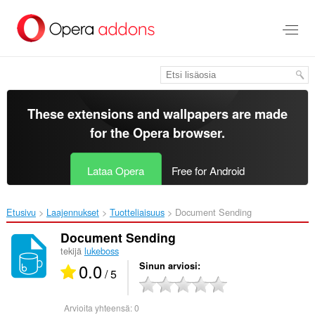
Siirry
pääsisältöön
These extensions and wallpapers are made
for the
Opera browser
.
Lataa Opera
Free for Android
Etusivu
Laajennukset
Tuotteliaisuus
Document Sending‎
Document Sending
tekijä
lukeboss
0.0
Sinun arviosi
/ 5
Arvioita yhteensä:
0