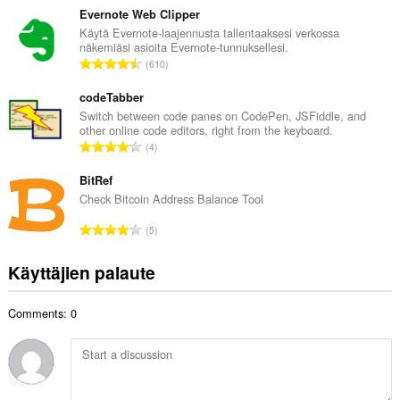
t
v
Evernote Web Clipper
a
i
Käytä Evernote-laajennusta tallentaaksesi verkossa
y
näkemiäsi asioita Evernote-tunnuksellesi.
o
h
A
610
i
t
r
t
e
v
codeTabber
a
e
i
Switch between code panes on CodePen, JSFiddle, and
y
n
other online code editors, right from the keyboard.
o
h
A
s
4
i
t
r
ä
t
e
v
BitRef
:
a
e
i
Check Bitcoin Address Balance Tool
y
n
o
h
A
s
5
i
t
r
ä
t
e
v
:
Käyttäjien palaute
a
e
i
y
n
o
h
s
Comments: 0
i
t
ä
t
e
:
a
e
y
n
h
s