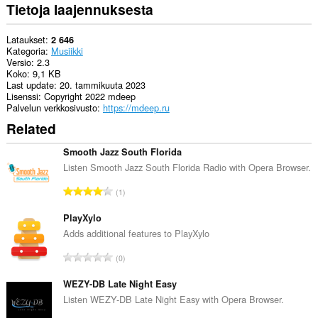
Tietoja laajennuksesta
Lataukset
2 646
Kategoria
Musiikki
Versio
2.3
Koko
9,1 KB
Last update
20. tammikuuta 2023
Lisenssi
Copyright 2022 mdeep
Palvelun verkkosivusto
https://mdeep.ru
Related
Smooth Jazz South Florida
Listen Smooth Jazz South Florida Radio with Opera Browser.
A
1
r
v
PlayXylo
i
Adds additional features to PlayXylo
o
A
0
i
r
t
v
WEZY-DB Late Night Easy
a
i
Listen WEZY-DB Late Night Easy with Opera Browser.
y
o