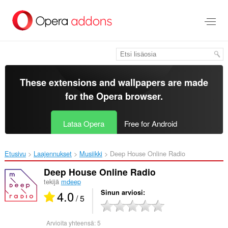
Siirry
pääsisältöön
These extensions and wallpapers are made
for the
Opera browser
.
Lataa Opera
Free for Android
Etusivu
Laajennukset
Musiikki
Deep House Online Radio‎
Deep House Online Radio
tekijä
mdeep
4.0
Sinun arviosi
/ 5
Arvioita yhteensä:
5