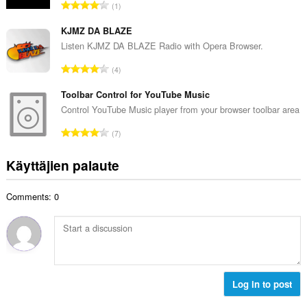
h
A
1
i
t
r
t
e
v
KJMZ DA BLAZE
a
e
i
Listen KJMZ DA BLAZE Radio with Opera Browser.
y
n
o
h
A
s
4
i
t
r
ä
t
e
v
Toolbar Control for YouTube Music
:
a
e
i
Control YouTube Music player from your browser toolbar area
y
n
o
h
A
s
7
i
t
r
ä
t
e
v
:
Käyttäjien palaute
a
e
i
y
n
o
h
s
Comments: 0
i
t
ä
t
e
:
a
e
y
n
h
s
t
ä
e
Log in to post
:
e