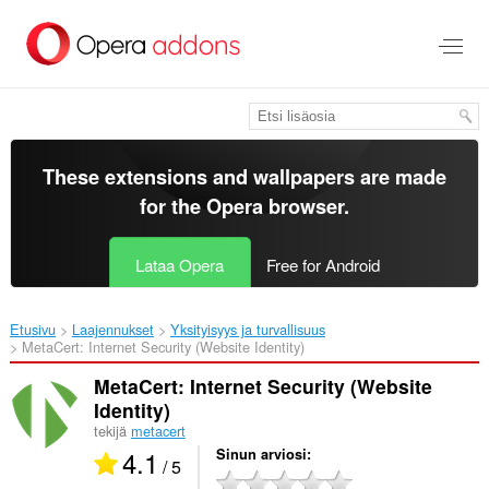
Siirry
pääsisältöön
These extensions and wallpapers are made
for the
Opera browser
.
Lataa Opera
Free for Android
Etusivu
Laajennukset
Yksityisyys ja turvallisuus
MetaCert: Internet Security (Website Identity)‎
MetaCert: Internet Security (Website
Identity)
tekijä
metacert
4.1
Sinun arviosi
/ 5