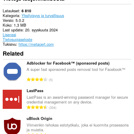
Lataukset
6 810
Kategoria
Yksityisyys ja turvallisuus
Versio
5.0.2
Koko
1,3 MB
Last update
20. syyskuuta 2024
Lisenssi
Tietosuojaseloste
Tukisivu
https://metacert.com
Related
Adblocker for Facebook™ (sponsored posts)
A super fast sponsored posts removal tool for Facebook™
A
5
r
v
LastPass
i
LastPass is an award-winning password manager for secure
credential management on any device.
o
A
334
i
r
t
v
uBlock Origin
a
i
Viimeinkin tehokas estotyökalu, joka ei kuormita prosessoria
y
ja muistia.
o
h