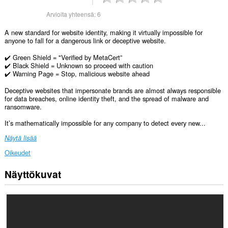
Arvioita yhteensä:
6
A new standard for website identity, making it virtually impossible for
anyone to fall for a dangerous link or deceptive website.
✔️ Green Shield = "Verified by MetaCert”
✔️ Black Shield = Unknown so proceed with caution
✔️ Warning Page = Stop, malicious website ahead
Deceptive websites that impersonate brands are almost always responsible
for data breaches, online identity theft, and the spread of malware and
ransomware.
It’s mathematically impossible for any company to detect every new...
Näytä lisää
Oikeudet
Näyttökuvat
Laajennuksella
on
pääsy
tietoihisi
kaikissa
verkkosivustoissa.