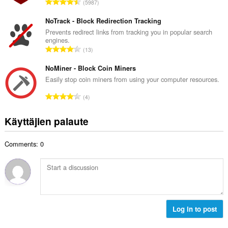
A
5987
i
t
r
t
e
v
NoTrack - Block Redirection Tracking
a
e
i
Prevents redirect links from tracking you in popular search
y
n
engines.
o
h
A
s
13
i
t
r
ä
t
e
v
NoMiner - Block Coin Miners
:
a
e
i
Easily stop coin miners from using your computer resources.
y
n
o
h
A
s
4
i
t
r
ä
t
e
v
:
Käyttäjien palaute
a
e
i
y
n
o
h
s
Comments: 0
i
t
ä
t
e
:
a
e
y
n
h
s
t
ä
e
Log in to post
:
e