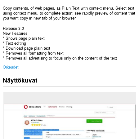
Copy contents, of web pages, as Plain Text with context menu. Select text,
using context menu, to complete action: see rapidly preview of content that
you want copy in new tab of your browser.
Release 3.0
New Features
* Shows page plain text
* Text editing
* Download page plain text
* Removes all formatting from text
* Removes all advertising to focus only on the content of the text
Oikeudet
Näyttökuvat
Laajennuksella
on
pääsy
tietoihisi
kaikissa
verkkosivustoissa.
Laajennuksella
on
pääsy
tietoihin,
joita