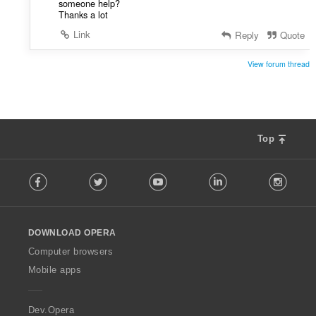
someone help?
Thanks a lot
Link
Reply
Quote
View forum thread
Top
F
Facebook
Twitter
Youtube
LinkedIn
Instag
o
l
l
o
DOWNLOAD OPERA
w
O
Computer browsers
p
Mobile apps
e
r
a
Dev.Opera