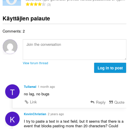
o
h
A
s
3
i
t
r
ä
t
e
v
:
Käyttäjien palaute
a
e
i
y
n
o
h
s
Comments: 2
i
t
ä
t
e
:
a
e
y
n
h
s
t
ä
View forum thread
e
Log in to post
:
e
n
s
Tullamal
1 month ago
T
ä
no lag, no bugs
:
Link
Reply
Quote
KevinChristian
2 years ago
K
I try to paste a text in a text field, but it seems that there is a
event that blocks pasting more than 20 characters? Could