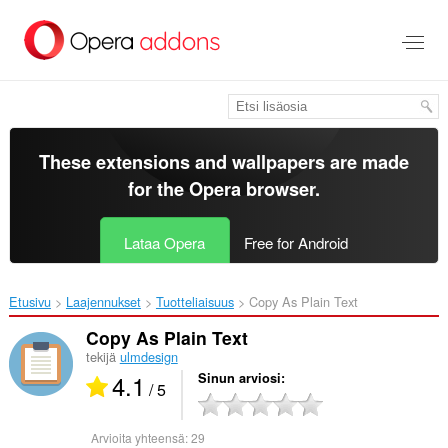
Siirry
pääsisältöön
These extensions and wallpapers are made
for the
Opera browser
.
Lataa Opera
Free for Android
Etusivu
Laajennukset
Tuotteliaisuus
Copy As Plain Text‎
Copy As Plain Text
tekijä
ulmdesign
4.1
Sinun arviosi
/ 5
Arvioita yhteensä:
29