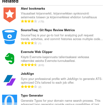
Related
Atavi bookmarks
Visuaaliset kirjanmerkit, kirjanmerkkien synkronointi
selaimesta toiseen ja kirjanmerkkiesi ehdoton turvallisuus
A
170
r
v
SourceTraq: Git Repo Review Metrics
i
SourceTraq is your go-to tool for analyzing pull request
trends, activities, and commit histories across multiple code...
o
A
1
i
r
t
v
Evernote Web Clipper
a
i
Käytä Evernote-laajennusta tallentaaksesi verkossa
y
näkemiäsi asioita Evernote-tunnuksellesi.
o
h
A
610
i
t
r
t
e
v
JobAlign
a
e
i
Sync your professional profile with JobAlign to generate ATS-
y
n
optimized CVs tailored to each job offer.
o
h
A
s
2
i
t
r
ä
t
e
v
Typo Generator
:
a
e
i
Generate Typos for your domain name search process. This
y
n
advanced typo generator provide various possibilites of typi...