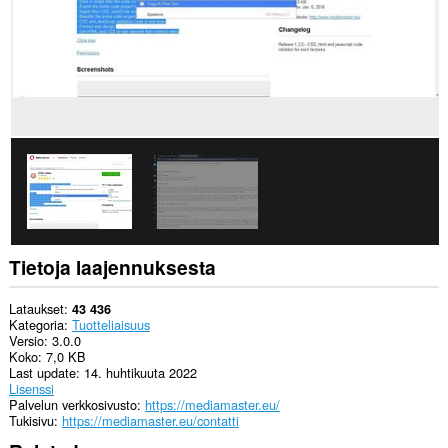
kopioit
ja
liität.
This
extension
can
write
data
into
the
clipboard.
Tietoja laajennuksesta
Lataukset
43 436
Kategoria
Tuotteliaisuus
Versio
3.0.0
Koko
7,0 KB
Last update
14. huhtikuuta 2022
Lisenssi
Palvelun verkkosivusto
https://mediamaster.eu/
Tukisivu
https://mediamaster.eu/contatti