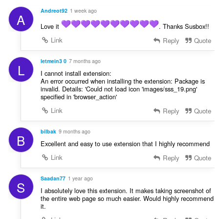
s
Andreot92
1 week ago
A
ä
:
Love it
. Thanks Susbox!!
Link
Reply
Quote
letmein3 0
7 months ago
L
I cannot install extension:
An error occurred when installing the extension: Package is
invalid. Details: 'Could not load icon 'images/sss_19.png'
specified in 'browser_action'
Link
Reply
Quote
bilbak
9 months ago
B
Excellent and easy to use extension that I highly recommend
Link
Reply
Quote
Saadan77
1 year ago
S
I absolutely love this extension. It makes taking screenshot of
the entire web page so much easier. Would highly recommend
it.