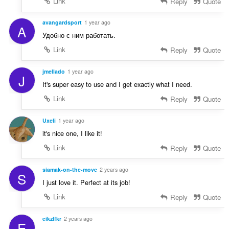
Link
Reply
Quote
avangardsport
1 year ago
A
Удобно с ним работать.
Link
Reply
Quote
jmellado
1 year ago
J
It's super easy to use and I get exactly what I need.
Link
Reply
Quote
Uxeli
1 year ago
it's nice one, I like it!
Link
Reply
Quote
siamak-on-the-move
2 years ago
S
I just love it. Perfect at its job!
Link
Reply
Quote
eikzlfkr
2 years ago
E