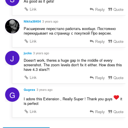
As good as it gets!
Link
Reply
Quote
Nikita38454
3 years ago
Расширение перестало работать вообще. Постоянно
перекидывает на страницу с покупкой Про версии.
Link
Reply
Quote
jucks
3 years ago
J
Doesn't work, theres a huge gap in the middle of every
screenshot. The zoom levels don't fix it either. How does this
have 4.3 stars?!
Link
Reply
Quote
Gugexs
3 years ago
G
I adore this Extension , Really Super ! Thank you guys
it
is perfect
Link
Reply
Quote