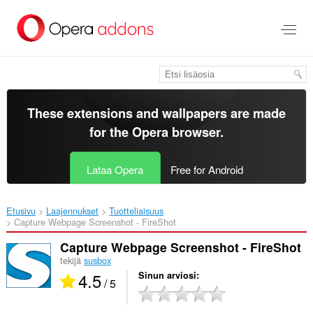
Siirry
pääsisältöön
These extensions and wallpapers are made
for the
Opera browser
.
Lataa Opera
Free for Android
Etusivu
Laajennukset
Tuotteliaisuus
Capture Webpage Screenshot - FireShot‎
Capture Webpage Screenshot - FireShot
tekijä
susbox
4.5
Sinun arviosi
/ 5