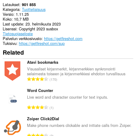
Lataukset
901 855
Kategoria
Tuotteliaisuus
Versio
1.11.25
Koko
10,7 MB
Last update
23. helmikuuta 2023
Lisenssi
Copyright 2023 susbox
Tietosuojaseloste
Palvelun verkkosivusto
https://getfireshot.com
Tukisivu
https://getfireshot.com/sup
Related
Atavi bookmarks
Visuaaliset kirjanmerkit, kirjanmerkkien synkronointi
selaimesta toiseen ja kirjanmerkkiesi ehdoton turvallisuus
A
170
r
v
Word Counter
i
Live word and character counter for text inputs.
o
A
1
i
r
t
v
Zoiper Click2Dial
a
i
Make phone numbers clickable and initiate calls from Zoiper.
y
o
h
A
2