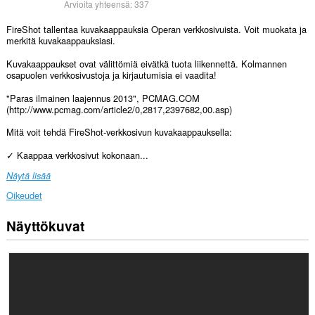
Arvioita yhteensä:
337
FireShot tallentaa kuvakaappauksia Operan verkkosivuista. Voit muokata ja
merkitä kuvakaappauksiasi.
Kuvakaappaukset ovat välittömiä eivätkä tuota liikennettä. Kolmannen
osapuolen verkkosivustoja ja kirjautumisia ei vaadita!
"Paras ilmainen laajennus 2013", PCMAG.COM
(http://www.pcmag.com/article2/0,2817,2397682,00.asp)
Mitä voit tehdä FireShot-verkkosivun kuvakaappauksella:
✓ Kaappaa verkkosivut kokonaan...
Näytä lisää
Oikeudet
Näyttökuvat
Laajennuksella
on
pääsy
tietoihisi
kaikissa
verkkosivustoissa.
This