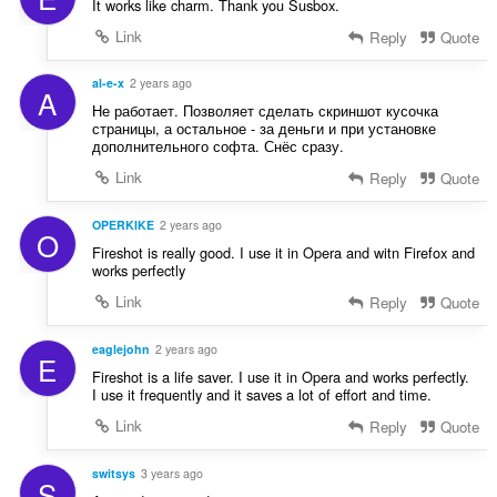
It works like charm. Thank you Susbox.
Link
Reply
Quote
al-e-x
2 years ago
A
Не работает. Позволяет сделать скриншот кусочка
страницы, а остальное - за деньги и при установке
дополнительного софта. Снёс сразу.
Link
Reply
Quote
OPERKIKE
2 years ago
O
Fireshot is really good. I use it in Opera and witn Firefox and
works perfectly
Link
Reply
Quote
eaglejohn
2 years ago
E
Fireshot is a life saver. I use it in Opera and works perfectly.
I use it frequently and it saves a lot of effort and time.
Link
Reply
Quote
switsys
3 years ago
S