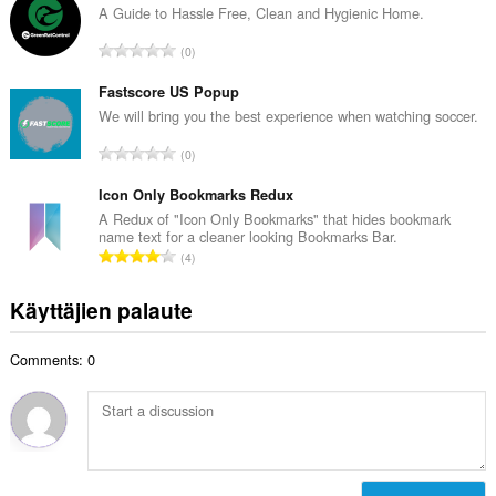
i
A Guide to Hassle Free, Clean and Hygienic Home.
y
o
h
A
0
i
t
r
t
e
v
Fastscore US Popup
a
e
i
We will bring you the best experience when watching soccer.
y
n
o
h
A
s
0
i
t
r
ä
t
e
v
Icon Only Bookmarks Redux
:
a
e
i
A Redux of "Icon Only Bookmarks" that hides bookmark
y
n
name text for a cleaner looking Bookmarks Bar.
o
h
A
s
4
i
t
r
ä
t
e
v
:
Käyttäjien palaute
a
e
i
y
n
o
h
s
Comments: 0
i
t
ä
t
e
:
a
e
y
n
h
s
t
ä