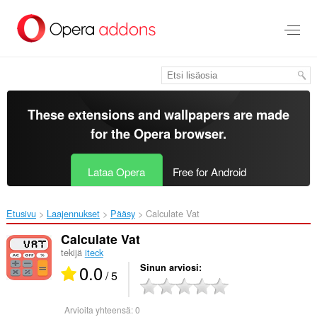
Siirry
pääsisältöön
These extensions and wallpapers are made
for the
Opera browser
.
Lataa Opera
Free for Android
Etusivu
Laajennukset
Pääsy
Calculate Vat‎
Calculate Vat
tekijä
iteck
0.0
Sinun arviosi
/ 5
Arvioita yhteensä:
0