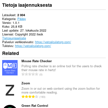
Tietoja laajennuksesta
Lataukset
2 004
Kategoria
Pääsy
Versio
1.0.1
Koko
25,8 KB
Last update
27. lokakuuta 2022
Lisenssi
Copyright 2022 iteck
Tietosuojaseloste
Palvelun verkkosivusto
https://vatcalculatorg.com/
Tukisivu
https://vatcalculatorg.com/
Related
Mouse Rate Checker
Polling rate checker is an online tool for the users to check
their mouse rate in hertz!
A
0
r
v
Zoom
i
Zoom in or out on web content using the zoom button for
more comfortable reading.
o
A
193
i
r
t
v
Green Rat Control
a