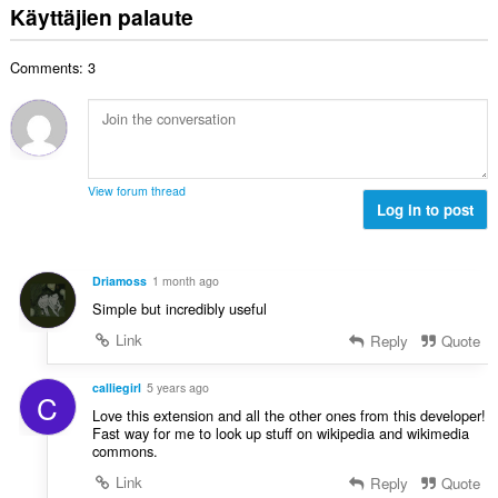
e
v
:
Käyttäjien palaute
a
e
i
y
n
o
h
s
Comments: 3
i
t
ä
t
e
:
a
e
y
n
h
s
t
ä
View forum thread
e
Log in to post
:
e
n
s
Driamoss
1 month ago
ä
Simple but incredibly useful
:
Link
Reply
Quote
calliegirl
5 years ago
C
Love this extension and all the other ones from this developer!
Fast way for me to look up stuff on wikipedia and wikimedia
commons.
Link
Reply
Quote