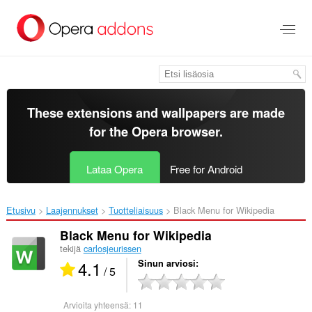
Siirry
pääsisältöön
These extensions and wallpapers are made
for the
Opera browser
.
Lataa Opera
Free for Android
Etusivu
Laajennukset
Tuotteliaisuus
Black Menu for Wikipedia‎
Black Menu for Wikipedia
tekijä
carlosjeurissen
4.1
Sinun arviosi
/ 5
Arvioita yhteensä:
11