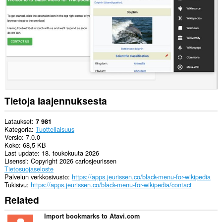
allows
other
installed
extensions
and
web
pages
to
communicate
with
this
extension.
Tietoja laajennuksesta
Laajennus
lisää
kentän
Lataukset
7 981
sivupalkkiin.
Kategoria
Tuotteliaisuus
Versio
7.0.0
Koko
68,5 KB
Last update
18. toukokuuta 2026
Lisenssi
Copyright 2026 carlosjeurissen
Tietosuojaseloste
Palvelun verkkosivusto
https://apps.jeurissen.co/black-menu-for-wikipedia
Tukisivu
https://apps.jeurissen.co/black-menu-for-wikipedia/contact
Related
Import bookmarks to Atavi.com