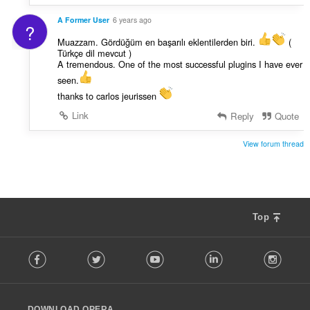
A Former User
6 years ago
?
Muazzam. Gördüğüm en başarılı eklentilerden biri.
(
Türkçe dil mevcut )
A tremendous. One of the most successful plugins I have ever
seen.
thanks to carlos jeurissen
Link
Reply
Quote
View forum thread
Top
F
Facebook
Twitter
Youtube
LinkedIn
Instag
o
l
l
o
DOWNLOAD OPERA