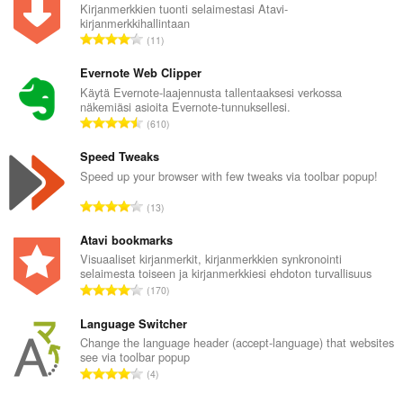
Kirjanmerkkien tuonti selaimestasi Atavi-
kirjanmerkkihallintaan
A
11
r
v
Evernote Web Clipper
i
Käytä Evernote-laajennusta tallentaaksesi verkossa
näkemiäsi asioita Evernote-tunnuksellesi.
o
A
610
i
r
t
v
Speed Tweaks
a
i
Speed up your browser with few tweaks via toolbar popup!
y
o
h
A
13
i
t
r
t
e
v
Atavi bookmarks
a
e
i
Visuaaliset kirjanmerkit, kirjanmerkkien synkronointi
y
n
selaimesta toiseen ja kirjanmerkkiesi ehdoton turvallisuus
o
h
A
s
170
i
t
r
ä
t
e
v
Language Switcher
:
a
e
i
Change the language header (accept-language) that websites
y
n
see via toolbar popup
o
h
A
s
4
i
t
r
ä
t