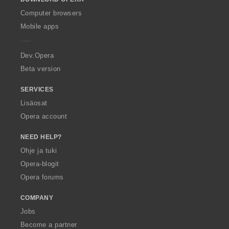
w
O
Computer browsers
p
Mobile apps
e
r
a
Dev.Opera
Beta version
SERVICES
Lisäosat
Opera account
NEED HELP?
Ohje ja tuki
Opera-blogit
Opera forums
COMPANY
Jobs
Become a partner