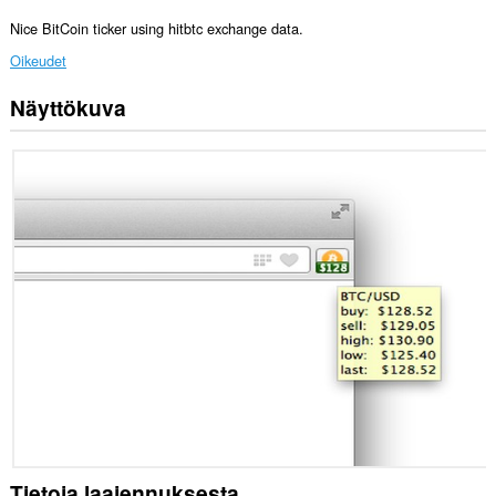
Nice BitCoin ticker using hitbtc exchange data.
Oikeudet
Näyttökuva
Laajennuksella
on
pääsy
tietoihisi
joissakin
verkkosivustoissa.
Tietoja laajennuksesta