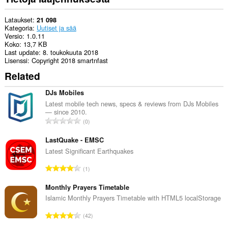
Lataukset
21 098
Kategoria
Uutiset ja sää
Versio
1.0.11
Koko
13,7 KB
Last update
8. toukokuuta 2018
Lisenssi
Copyright 2018 smartnfast
Related
DJs Mobiles
Latest mobile tech news, specs & reviews from DJs Mobiles
— since 2010.
A
0
r
v
LastQuake - EMSC
i
Latest Significant Earthquakes
o
A
1
i
r
t
v
Monthly Prayers Timetable
a
i
Islamic Monthly Prayers Timetable with HTML5 localStorage
y
o
h
A
42
i
t
r