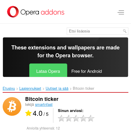
Siirry
pääsisältöön
These extensions and wallpapers are made
for the
Opera browser
.
Lataa Opera
Free for Android
Etusivu
Laajennukset
Uutiset ja sää
Bitcoin ticker‎
Bitcoin ticker
tekijä
smartnfast
4.0
Sinun arviosi
/ 5
Arvioita yhteensä:
12