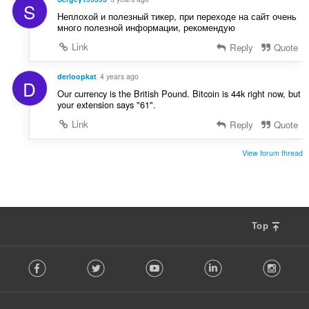
S
ä
Неплохой и полезный тикер, при переходе на сайт очень
:
много полезной информации, рекомендую
Link
Reply
Quote
derloopkat
4 years ago
D
Our currency is the British Pound. Bitcoin is 44k right now, but
your extension says "61".
Link
Reply
Quote
View forum thread
Top
F
Facebook
Twitter
Youtube
LinkedIn
Instag
o
l
l
o