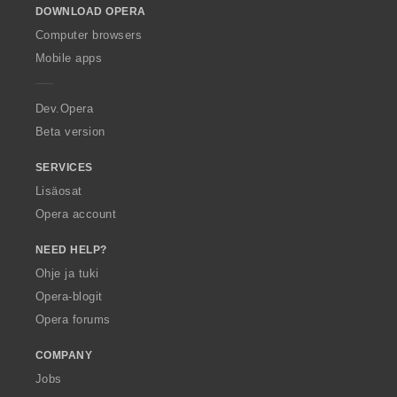
DOWNLOAD OPERA
w
O
Computer browsers
p
Mobile apps
e
r
a
Dev.Opera
Beta version
SERVICES
Lisäosat
Opera account
NEED HELP?
Ohje ja tuki
Opera-blogit
Opera forums
COMPANY
Jobs