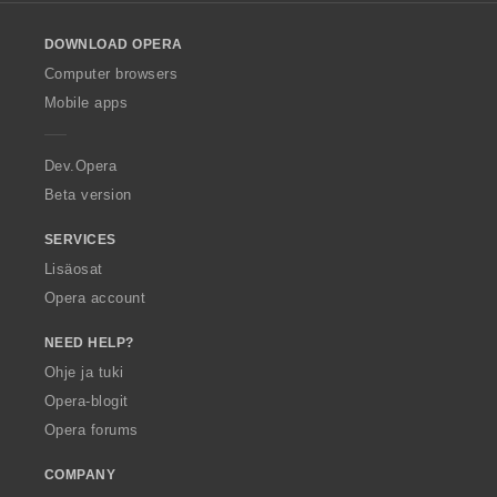
l
o
DOWNLOAD OPERA
w
O
Computer browsers
p
Mobile apps
e
r
a
Dev.Opera
Beta version
SERVICES
Lisäosat
Opera account
NEED HELP?
Ohje ja tuki
Opera-blogit
Opera forums
COMPANY