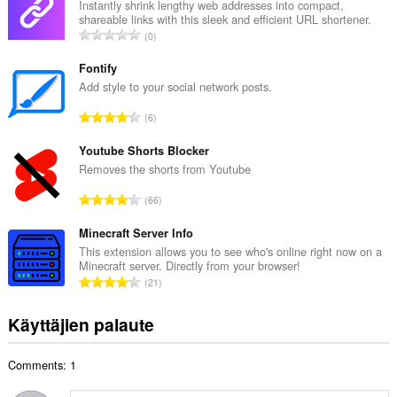
i
Instantly shrink lengthy web addresses into compact,
shareable links with this sleek and efficient URL shortener.
o
A
0
i
r
t
v
Fontify
a
i
Add style to your social network posts.
y
o
h
A
6
i
t
r
t
e
v
Youtube Shorts Blocker
a
e
i
Removes the shorts from Youtube
y
n
o
h
A
s
66
i
t
r
ä
t
e
v
Minecraft Server Info
:
a
e
i
This extension allows you to see who's online right now on a
y
n
Minecraft server. Directly from your browser!
o
h
A
s
21
i
t
r
ä
t
e
v
:
Käyttäjien palaute
a
e
i
y
n
o
h
s
Comments: 1
i
t
ä
t
e