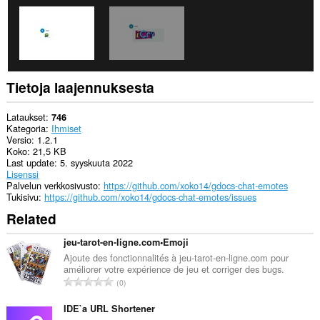
Tietoja laajennuksesta
Lataukset
746
Kategoria
Ihmiset
Versio
1.2.1
Koko
21,5 KB
Last update
5. syyskuuta 2022
Lisenssi
Palvelun verkkosivusto
https://github.com/xoko14/gdocs-chat-emotes
Tukisivu
https://github.com/xoko14/gdocs-chat-emotes/issues
Related
jeu-tarot-en-ligne.com•Emoji
Ajoute des fonctionnalités à jeu-tarot-en-ligne.com pour
améliorer votre expérience de jeu et corriger des bugs.
A
0
r
v
IDE`a URL Shortener