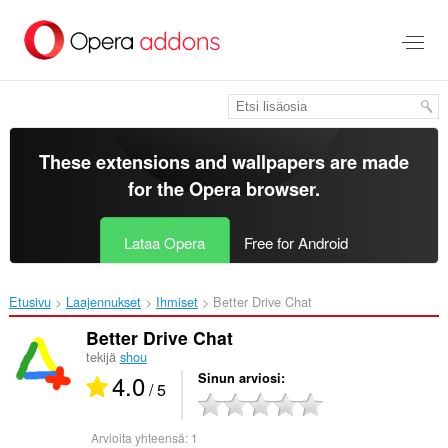
Siirry
pääsisältöön
These extensions and wallpapers are made
for the
Opera browser
.
Lataa Opera
Free for Android
Etusivu
Laajennukset
Ihmiset
Better Drive Chat‎
Better Drive Chat
tekijä
shou
4.0
Sinun arviosi
/ 5
Arvioita yhteensä:
1