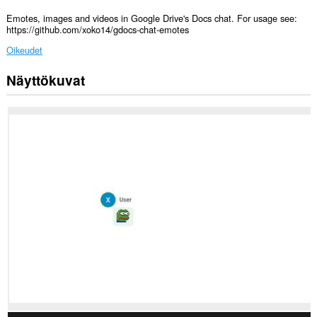
Emotes, images and videos in Google Drive's Docs chat. For usage see:
https://github.com/xoko14/gdocs-chat-emotes
Oikeudet
Näyttökuvat
Laajennuksella
on
pääsy
tietoihisi
joissakin
verkkosivustoissa.