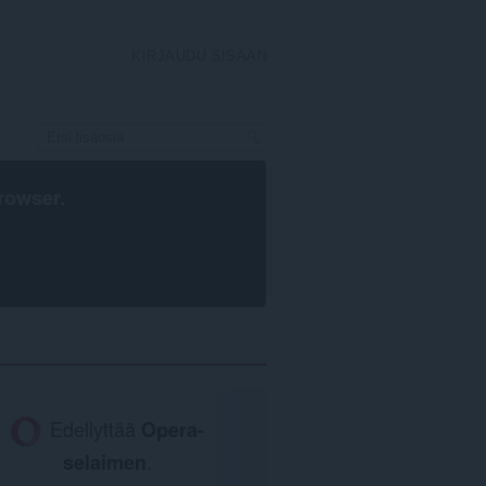
KIRJAUDU SISÄÄN
rowser
.
Edellyttää
Opera-
selaimen
.