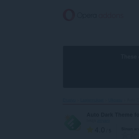
Siirry
pääsisältöön
These 
Etusivu
Laajennukset
Ulkoasu
Auto D
Auto Dark Theme fo
tekijä
zmyaro
4.0
Sinun ar
/ 5