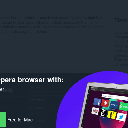
theme, but not to have it match your operating system dark/light
Tieto
 theme to your system theme. It does not modify the theme
nstall the extension, it will revert to your previous setting, and if
ch each device's system theme.
Latauks
Kategor
Versio
Koko
2
Last up
Lisenssi
Tukisivu
Lähdeko
Rela
pera browser with:
ker
Free for Mac