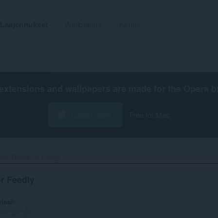
Laajennukset
Wallpapers
Kehitä
extensions and wallpapers are made for the
Opera b
Lataa Opera
Free for Mac
ark Theme for Feedly‎
r Feedly
viosi