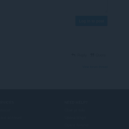
Log in to post
Reply
Quote
View forum thread
ERVICES
NEED HELP?
säosat
Ohje ja tuki
era account
Opera-blogit
Opera forums