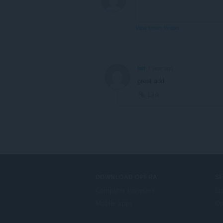
View forum thread
Iaif
1 year ago
great add
Link
DOWNLOAD OPERA
S
Computer browsers
Li
Mobile apps
Op