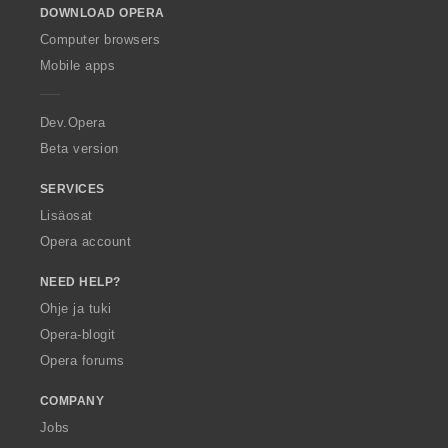
DOWNLOAD OPERA
w
O
Computer browsers
p
Mobile apps
e
r
a
Dev.Opera
Beta version
SERVICES
Lisäosat
Opera account
NEED HELP?
Ohje ja tuki
Opera-blogit
Opera forums
COMPANY
Jobs