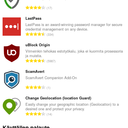
A
17
r
v
LastPass
i
LastPass is an award-winning password manager for secure
credential management on any device.
o
A
334
i
r
t
v
uBlock Origin
a
i
Viimeinkin tehokas estotyökalu, joka ei kuormita prosessoria
y
ja muistia.
o
h
A
5987
i
t
r
t
e
v
ScamAvert
a
e
i
ScamAvert Companion Add-On
y
n
o
h
A
s
1
i
t
r
ä
t
e
v
Change Geolocation (location Guard)
:
a
e
i
Easily change your geographic location (Geolocation) to a
y
n
desired one and protect your privacy.
o
h
A
s
14
i
t
r
ä
t
e
v
:
Käyttäjien palaute
a