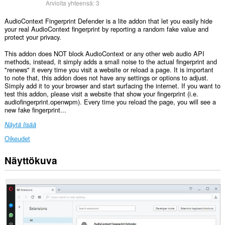
Arvioita yhteensä:
3
AudioContext Fingerprint Defender is a lite addon that let you easily hide
your real AudioContext fingerprint by reporting a random fake value and
protect your privacy.
This addon does NOT block AudioContext or any other web audio API
methods, instead, it simply adds a small noise to the actual fingerprint and
"renews" it every time you visit a website or reload a page. It is important
to note that, this addon does not have any settings or options to adjust.
Simply add it to your browser and start surfacing the internet. If you want to
test this addon, please visit a website that show your fingerprint (i.e.
audiofingerprint.openwpm). Every time you reload the page, you will see a
new fake fingerprint...
Näytä lisää
Oikeudet
Näyttökuva
Laajennuksella
on
pääsy
tietoihisi
kaikissa
verkkosivustoissa.
This
extension