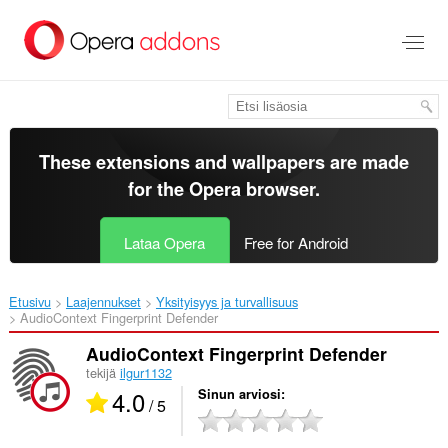
Siirry
pääsisältöön
These extensions and wallpapers are made
for the
Opera browser
.
Lataa Opera
Free for Android
Etusivu
Laajennukset
Yksityisyys ja turvallisuus
AudioContext Fingerprint Defender‎
AudioContext Fingerprint Defender
tekijä
ilgur1132
4.0
Sinun arviosi
/ 5