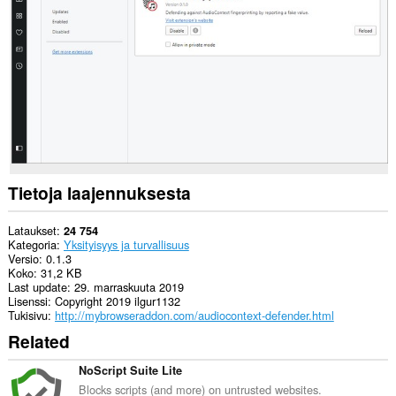
can
create
rich
notifications
and
display
them
to
you
in
the
system
tray.
Tietoja laajennuksesta
Lataukset
24 754
Kategoria
Yksityisyys ja turvallisuus
Versio
0.1.3
Koko
31,2 KB
Last update
29. marraskuuta 2019
Lisenssi
Copyright 2019 ilgur1132
Tukisivu
http://mybrowseraddon.com/audiocontext-defender.html
Related
NoScript Suite Lite
Blocks scripts (and more) on untrusted websites.