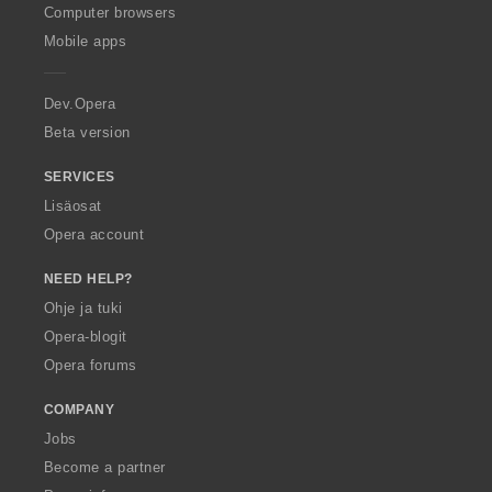
s
s
s
s
O
Computer browsers
ä
ä
ä
ä
p
Mobile apps
:
:
:
:
e
r
a
Dev.Opera
Beta version
SERVICES
Lisäosat
Opera account
NEED HELP?
Ohje ja tuki
Opera-blogit
Opera forums
COMPANY
Jobs
Become a partner