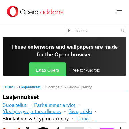
Siirry
pääsisältöön
These extensions and wallpapers are made
for the
Opera browser
.
Lataa Opera
Free for Android
Etusivu
Laajennukset
Blockchain & Cryptocurrency
Laajennukset
Suositellut
Parhaimmat arviot
Yksityisyys ja turvallisuus
Sivupalkki
Lajittelu
Blockchain & Cryptocurrency
Lisää...
ja
MetaMask
Just Zcash Ticker PRO
Finshi Capital
Enkrypt