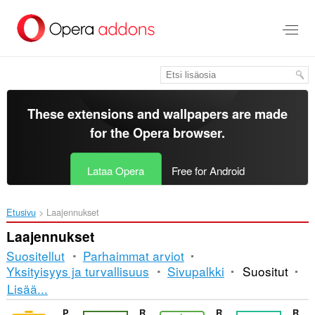
Siirry
pääsisältöön
These extensions and wallpapers are made
for the
Opera browser
.
Lataa Opera
Free for Android
Etusivu
Laajennukset
Laajennukset
Suositellut
Parhaimmat arviot
Yksityisyys ja turvallisuus
Sivupalkki
Suositut
Lajittelu
Lisää...
ja
Power BI Slider
RetortNow
RMB - Billing & Payment on Right Time
Revenue Cycle Mgmt