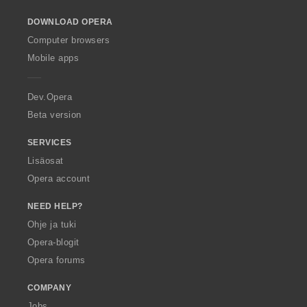
s
s
s
s
o
ä
ä
ä
ä
DOWNLOAD OPERA
w
:
:
:
:
O
Computer browsers
p
Mobile apps
e
r
a
Dev.Opera
Beta version
SERVICES
Lisäosat
Opera account
NEED HELP?
Ohje ja tuki
Opera-blogit
Opera forums
COMPANY
Jobs