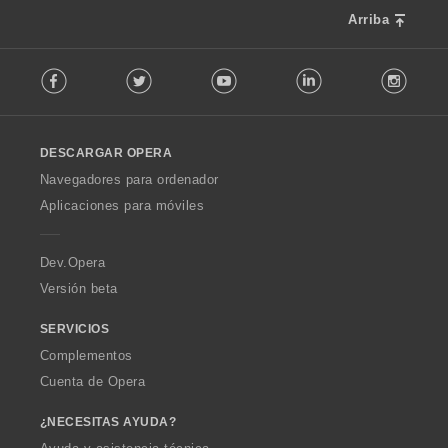
Arriba
F
Facebook
Twitter
Youtube
LinkedIn
Instag
o
l
l
o
DESCARGAR OPERA
w
O
Navegadores para ordenador
p
Aplicaciones para móviles
e
r
a
Dev.Opera
Versión beta
SERVICIOS
Complementos
Cuenta de Opera
¿NECESITAS AYUDA?