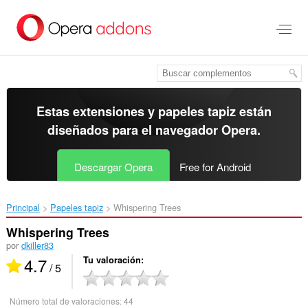
Ir
al
contenido
principal
Estas extensiones y papeles tapiz están
diseñados para el
navegador Opera
.
Descargar Opera
Free for Android
Principal
Papeles tapiz
Whispering Trees‎
Whispering Trees
por
dkiller83
4.7
Tu valoración
/ 5
Número total de valoraciones:
44