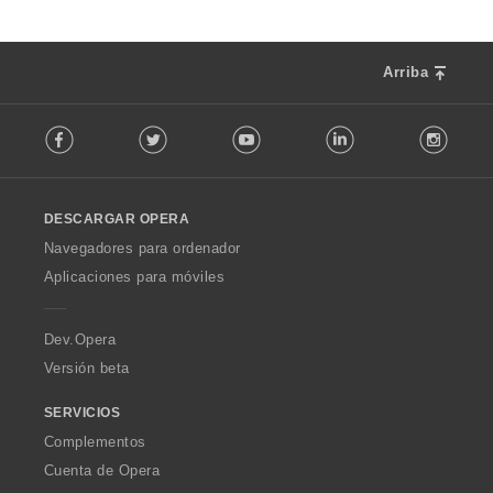
Arriba
F
Facebook
Twitter
Youtube
LinkedIn
Instag
o
l
l
o
DESCARGAR OPERA
w
O
Navegadores para ordenador
p
Aplicaciones para móviles
e
r
a
Dev.Opera
Versión beta
SERVICIOS
Complementos
Cuenta de Opera