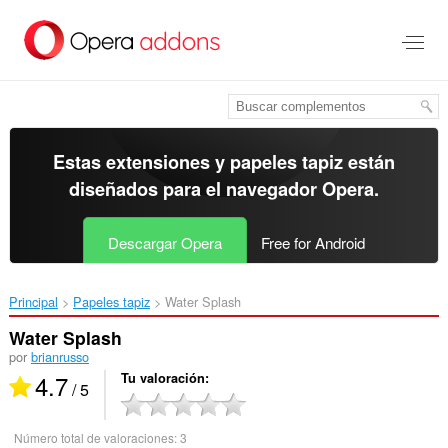
Ir
al
contenido
principal
Estas extensiones y papeles tapiz están
diseñados para el
navegador Opera
.
Descargar Opera
Free for Android
Principal
Papeles tapiz
Water Splash‎
Water Splash
por
brianrusso
4.7
Tu valoración
/ 5
Número total de valoraciones:
3