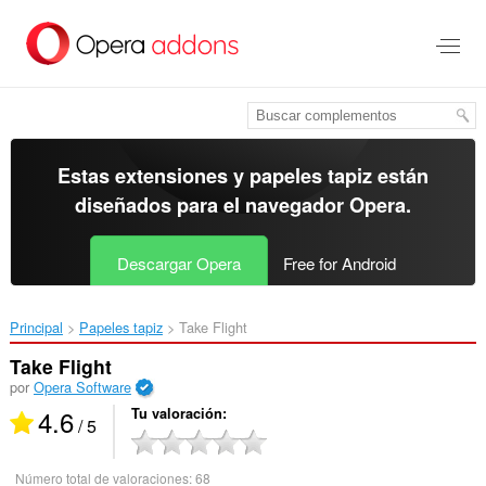
Ir
al
contenido
principal
Estas extensiones y papeles tapiz están
diseñados para el
navegador Opera
.
Descargar Opera
Free for Android
Principal
Papeles tapiz
Take Flight‎
Take Flight
por
Opera Software
4.6
Tu valoración
/ 5
Número total de valoraciones:
68