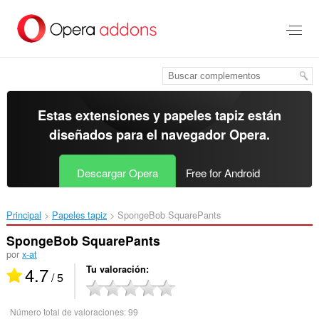
Ir
al
contenido
principal
Estas extensiones y papeles tapiz están
diseñados para el
navegador Opera
.
Descargar Opera
Free for Android
Principal
Papeles tapiz
SpongeBob SquarePants‎
SpongeBob SquarePants
por
x-at
4.7
Tu valoración
/ 5
Número total de valoraciones:
99