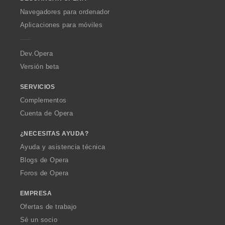
w
O
Navegadores para ordenador
p
Aplicaciones para móviles
e
r
a
Dev.Opera
Versión beta
SERVICIOS
Complementos
Cuenta de Opera
¿NECESITAS AYUDA?
Ayuda y asistencia técnica
Blogs de Opera
Foros de Opera
EMPRESA
Ofertas de trabajo
Sé un socio