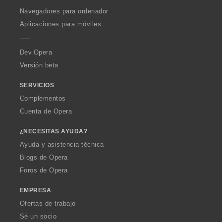
w
O
Navegadores para ordenador
p
Aplicaciones para móviles
e
r
a
Dev.Opera
Versión beta
SERVICIOS
Complementos
Cuenta de Opera
¿NECESITAS AYUDA?
Ayuda y asistencia técnica
Blogs de Opera
Foros de Opera
EMPRESA
Ofertas de trabajo
Sé un socio