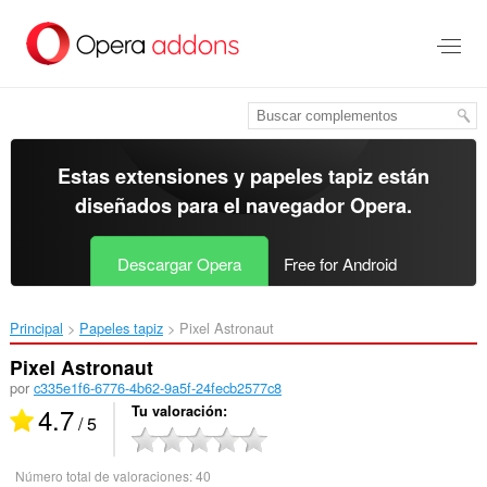
Ir
al
contenido
principal
Estas extensiones y papeles tapiz están
diseñados para el
navegador Opera
.
Descargar Opera
Free for Android
Principal
Papeles tapiz
Pixel Astronaut‎
Pixel Astronaut
por
c335e1f6-6776-4b62-9a5f-24fecb2577c8
4.7
Tu valoración
/ 5
Número total de valoraciones:
40