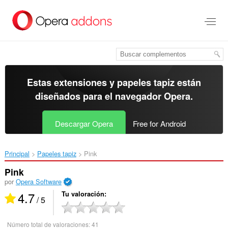
Ir
al
contenido
principal
Estas extensiones y papeles tapiz están
diseñados para el
navegador Opera
.
Descargar Opera
Free for Android
Principal
Papeles tapiz
Pink‎
Pink
por
Opera Software
4.7
Tu valoración
/ 5
Número total de valoraciones:
41