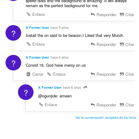
speed dials and the background is amazing. It will always
remain as the perfect background for me.
Enlace
Responder
Citar
A Former User
hace 5 años
?
Install the on said to be beacon.I Liked that very Mutch.
Enlace
Responder
Citar
A Former User
hace 6 años
?
Convid 19, God have mercy on us
Cerrar
Enlace
Responder
Citar
A Former User
hace 6 años
?
@ogunjide: ameen
Enlace
Responder
Citar
Ver la conversación completa de los foros