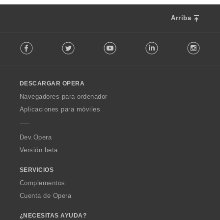
Arriba
F
Facebook
Twitter
Youtube
LinkedIn
Instag
o
l
l
o
DESCARGAR OPERA
w
O
Navegadores para ordenador
p
Aplicaciones para móviles
e
r
a
Dev.Opera
Versión beta
SERVICIOS
Complementos
Cuenta de Opera
¿NECESITAS AYUDA?