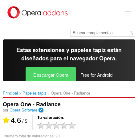
Ir
al
contenido
principal
Estas extensiones y papeles tapiz están
diseñados para el
navegador Opera
.
Descargar Opera
Free for Android
Principal
Papeles tapiz
Opera One - Radiance‎
Opera One - Radiance
por
Opera Software
4.6
Tu valoración
/ 5
Número total de valoraciones:
20