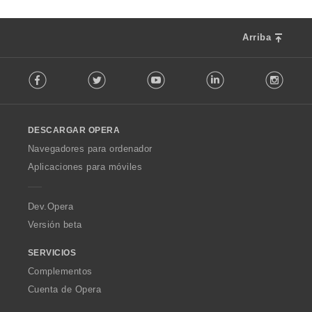
Arriba
F
Facebook
Twitter
Youtube
LinkedIn
Instag
o
l
l
o
DESCARGAR OPERA
w
O
Navegadores para ordenador
p
Aplicaciones para móviles
e
r
a
Dev.Opera
Versión beta
SERVICIOS
Complementos
Cuenta de Opera