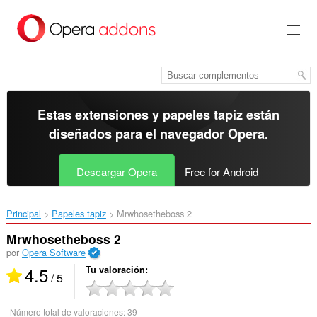
Ir
al
contenido
principal
Estas extensiones y papeles tapiz están
diseñados para el
navegador Opera
.
Descargar Opera
Free for Android
Principal
Papeles tapiz
Mrwhosetheboss 2‎
Mrwhosetheboss 2
por
Opera Software
4.5
Tu valoración
/ 5
Número total de valoraciones:
39