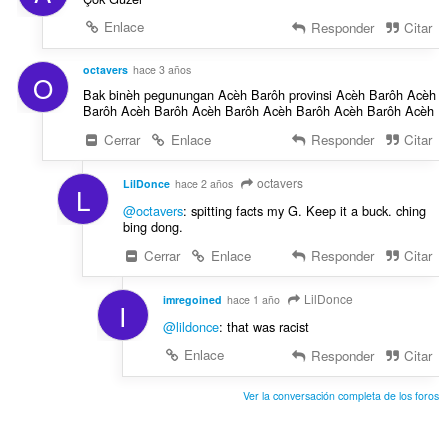
Enlace
Responder
Citar
octavers
hace 3 años
O
Bak binèh pegunungan Acèh Barôh provinsi Acèh Barôh Acèh
Barôh Acèh Barôh Acèh Barôh Acèh Barôh Acèh Barôh Acèh
Cerrar
Enlace
Responder
Citar
octavers
LilDonce
hace 2 años
L
@octavers
: spitting facts my G. Keep it a buck. ching
bing dong.
Cerrar
Enlace
Responder
Citar
LilDonce
imregoined
hace 1 año
I
@lildonce
: that was racist
Enlace
Responder
Citar
Ver la conversación completa de los foros